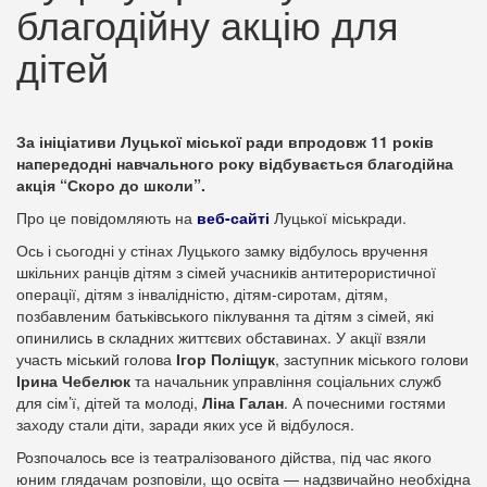
благодійну акцію для
дітей
За ініціативи Луцької міської ради впродовж 11 років
напередодні навчального року відбувається благодійна
акція “Скоро до школи”.
Про це повідомляють на
веб-сайті
Луцької міськради.
Ось і сьогодні у стінах Луцького замку відбулось вручення
шкільних ранців дітям з сімей учасників антитерористичної
операції, дітям з інвалідністю, дітям-сиротам, дітям,
позбавленим батьківського піклування та дітям з сімей, які
опинились в складних життєвих обставинах. У акції взяли
участь міський голова
Ігор Поліщук
, заступник міського голови
Ірина Чебелюк
та начальник управління соціальних служб
для сім’ї, дітей та молоді,
Ліна Галан
. А почесними гостями
заходу стали діти, заради яких усе й відбулося.
Розпочалось все із театралізованого дійства, під час якого
юним глядачам розповіли, що освіта — надзвичайно необхідна