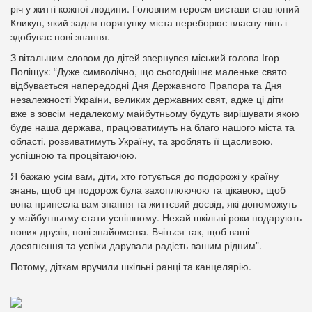
річ у житті кожної людини. Головним героєм вистави став юний
Кликун, який задля порятунку міста переборює власну лінь і
здобуває нові знання.
З вітальним словом до дітей звернувся міський голова Ігор
Поліщук: “Дуже символічно, що сьогоднішнє маленьке свято
відбувається напередодні Дня Державного Прапора та Дня
незалежності України, великих державних свят, адже ці діти
вже в зовсім недалекому майбутньому будуть вирішувати якою
буде наша держава, працюватимуть на благо нашого міста та
області, розвиватимуть Україну, та зроблять її щасливою,
успішною та процвітаючою.
Я бажаю усім вам, діти, хто готується до подорожі у країну
знань, щоб ця подорож була захоплюючою та цікавою, щоб
вона принесла вам знання та життєвий досвід, які допоможуть
у майбутньому стати успішному. Нехай шкільні роки подарують
нових друзів, нові знайомства. Вчіться так, щоб ваші
досягнення та успіхи дарували радість вашим рідним”.
Потому, діткам вручили шкільні ранці та канцелярію.