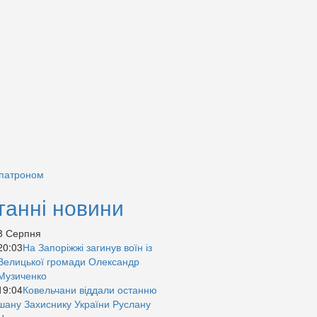
 патроном
танні новини
8 Серпня
20:03
На Запоріжжі загинув воїн із
Велицької громади Олександр
Музиченко
19:04
Ковельчани віддали останню
шану Захиснику України Руслану