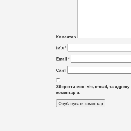
Коментар
Ім’я
*
Email
*
Сайт
Зберегти моє ім'я, e-mail, та адре
коментарів.