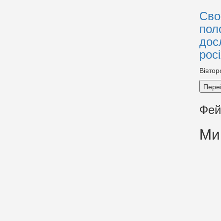
Сво
пол
дос
рос
Вівтор
Пере
Фей
Ми