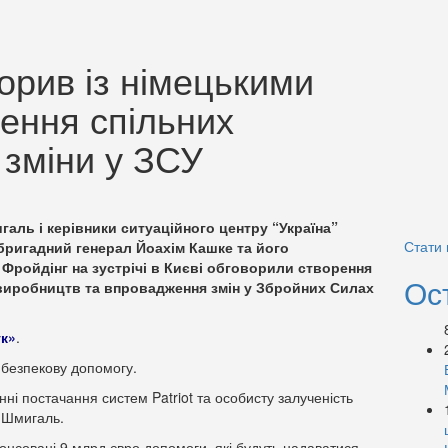
орив із німецькими
ення спільних
 зміни у ЗСУ
аль і керівники ситуаційного центру “Україна”
Стати
бригадний генерал Йоахім Кашке та його
 Фройдінг на зустрічі в Києві обговорили створення
Ос
 виробництв та впровадження змін у Збройних Силах
к»
.
 безпекову допомогу.
нні постачання систем Patriot та особисту залученість
в Шмигаль.
нонсовані 9 млрд євро допомоги, які будуть надаватися