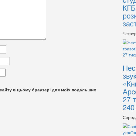
КГБ
роз
зас
Четвер
Нес
зву
«Кн
Арс
су сайту в цьому браузері для моїх подальших
27 
240
Серед