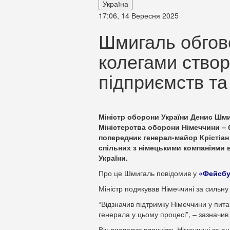
Україна
17:06, 14 Вересня 2025
Шмигаль обгов
колегами створ
підприємств та
Міністр оборони України Денис Шмиг
Міністерства оборони Німеччини – 
попередник генерал-майор Крістіан
спільних з німецькими компаніями
України.
Про це Шмигаль повідомив у
«Фейсбу
Міністр подякував Німеччині за сильну
“Відзначив підтримку Німеччини у пита
генерала у цьому процесі”, – зазначи
Він висловив вдячність Німеччині за а