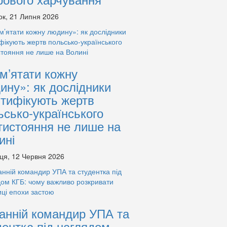
ок, 21 Липня 2026
м’ятати кожну
ину»: як дослідники
нтифікують жертв
ьсько-українського
тистояння не лише на
ині
ця, 12 Червня 2026
анній командир УПА та
дентка під наглядом