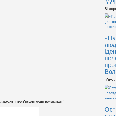
Вівтор
«Па
люд
іде
пол
про
Вол
П’ятни
иметься.
Обов’язкові поля позначені
*
Ост
сту