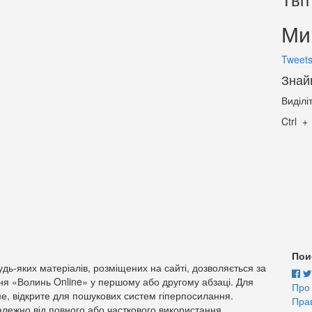
Ми 
Tweets
Знай
Виділі
Ctrl
Пои
дь-яких матеріалів, розміщених на сайті, дозволяється за
ня «Волинь Online» у першому або другому абзаці. Для
Про
е, відкрите для пошукових систем гіперпосилання.
Пра
лежно від повного або часткового використання