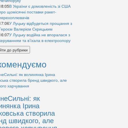
Нечипоруку
18:05
В України є домовленість зі США
про щомісячні поставки ракет-
перехоплювачів
17:06
У Луцьку відбудеться прощання з
Героєм Валерієм Скрицьким
16:07
У Луцьку водійка не впоралася з
керуванням та в’їхала в електроопору
йти до рубрики
комендуємо
знеСильні: як
инянка Ірина
ковська створила
нд швидкого, але
рового харчування