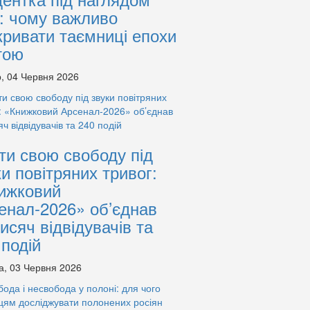
: чому важливо
кривати таємниці епохи
тою
, 04 Червня 2026
ти свою свободу під
ки повітряних тривог:
ижковий
енал-2026» об’єднав
тисяч відвідувачів та
 подій
а, 03 Червня 2026