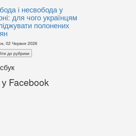
бода і несвобода у
оні: для чого українцям
ліджувати полонених
іян
ок, 02 Червня 2026
йти до рубрики
сбук
 у Facebook