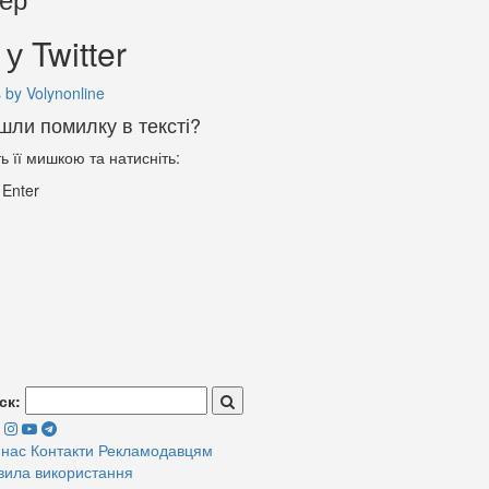
у Twitter
 by Volynonline
шли помилку в тексті?
ть її мишкою та натисніть:
+
Enter
ск:
 нас
Контакти
Рекламодавцям
вила використання