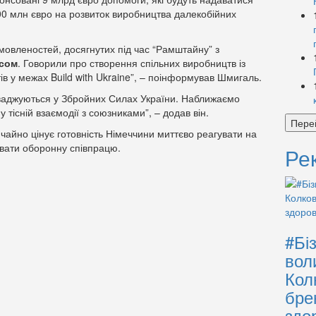
300 млн євро на розвиток виробництва далекобійних
овленостей, досягнутих під час “Рамштайну” з
усом
. Говорили про створення спільних виробництв із
ів у межах Build with Ukraine”, – поінформував Шмигаль.
оваджуються у Збройних Силах України. Наближаємо
у тісній взаємодії з союзниками”, – додав він.
Пере
чайно цінує готовність Німеччини миттєво реагувати на
ювати оборонну співпрацю.
Ре
#Бі
вол
Кол
бре
здо