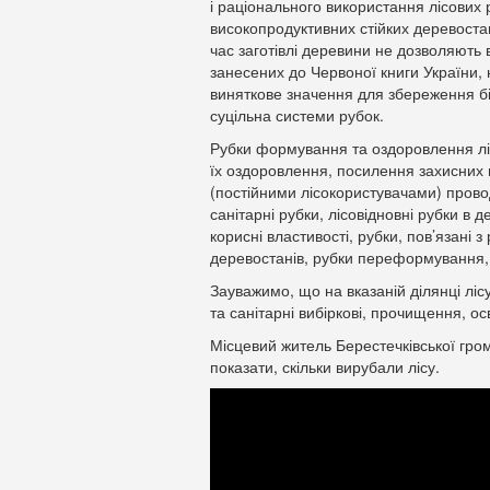
і раціонального використання лісових
високопродуктивних стійких деревостан
час заготівлі деревини не дозволяють 
занесених до Червоної книги України, 
виняткове значення для збереження біо
суцільна системи рубок.
Рубки формування та оздоровлення ліс
їх оздоровлення, посилення захисних
(постійними лісокористувачами) провод
санітарні рубки, лісовідновні рубки в 
корисні властивості, рубки, пов’язані 
деревостанів, рубки переформування,
Зауважимо, що на вказаній ділянці ліс
та санітарні вибіркові, прочищення, ос
Місцевий житель Берестечківської гр
показати, скільки вирубали лісу.