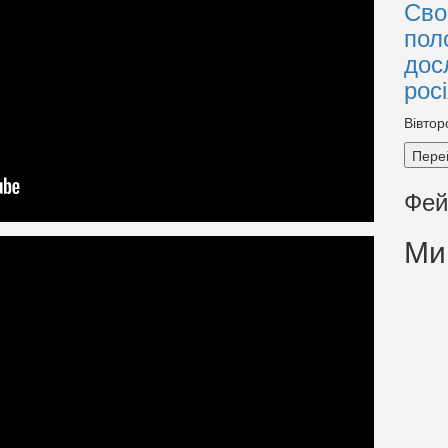
Сво
пол
дос
рос
Вівтор
Пере
Фей
Ми