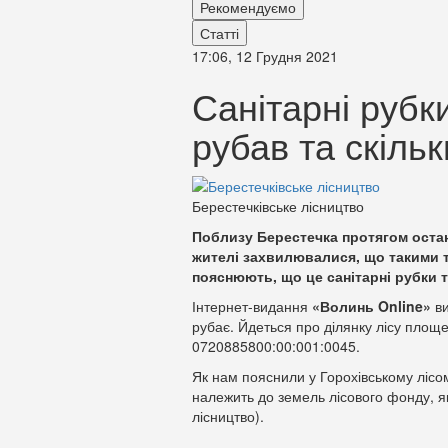
Рекомендуємо
Статті
17:06, 12 Грудня 2021
Санітарні рубк
рубав та скіль
Берестечківське лісництво
Поблизу Берестечка протягом останн
жителі захвилювалися, що такими т
пояснюють, що це санітарні рубки 
Інтернет-видання
«Волинь
Online»
в
рубає. Йдеться про ділянку лісу пло
0720885800:00:001:0045.
Як нам пояснили у Горохівському лісом
належить до земель лісового фонду, я
лісництво).