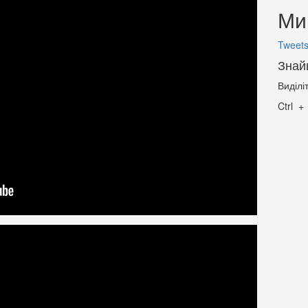
Ми 
Tweets
Знай
Виділі
Ctrl