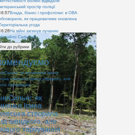
життєстійкості Волині відвідали
ветеранський простір поліції
16:57
Влада, бізнес і профспілки: в ОВА
обговорили, як працюватиме оновлена
Територіальна угода
16:28
На війні загинув лучанин
Михайло Сафатюк
йти до рубрики
комендуємо
знеСильні: як
инянка Ірина
ковська створила
нд швидкого, але
рового харчування