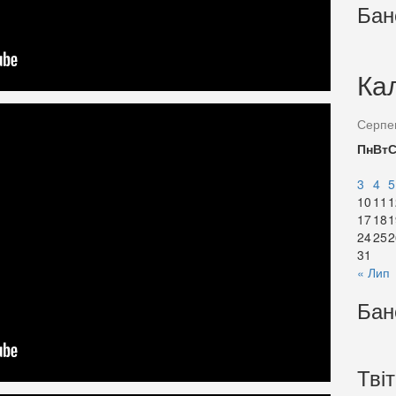
Бан
Ка
Серпе
Пн
Вт
3
4
5
10
11
1
17
18
1
24
25
2
31
« Лип
Бан
Тві