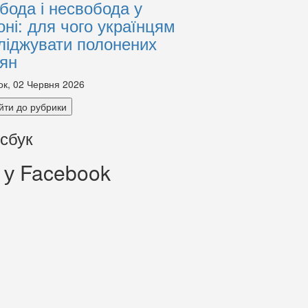
бода і несвобода у
оні: для чого українцям
ліджувати полонених
іян
ок, 02 Червня 2026
йти до рубрики
сбук
 у Facebook