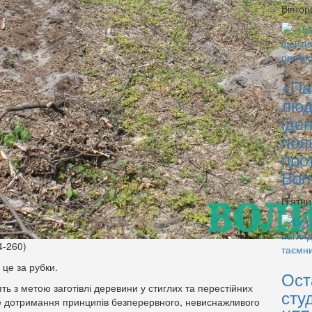
Вівтор
«Па
люд
іде
пол
про
Вол
П’ятни
4-260)
це за рубки.
Ост
ь з метою заготівлі деревини у стиглих та перестійних
сту
е дотримання принципів безперервного, невиснажливого