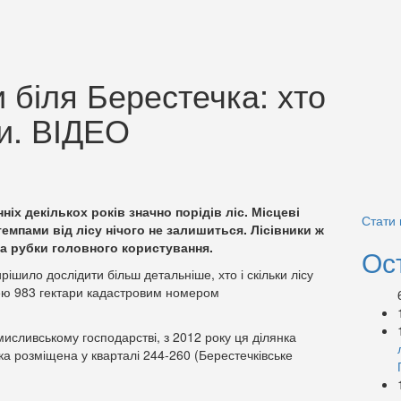
и біля Берестечка: хто
ки. ВІДЕО
іх декількох років значно порідів ліс. Місцеві
Стати
емпами від лісу нічого не залишиться. Лісівники ж
та рубки головного користування.
Ос
ирішило дослідити більш детальніше, хто і скільки лісу
щею 983 гектари кадастровим номером
исливському господарстві, з 2012 року ця ділянка
ка розміщена у кварталі 244-260 (Берестечківське