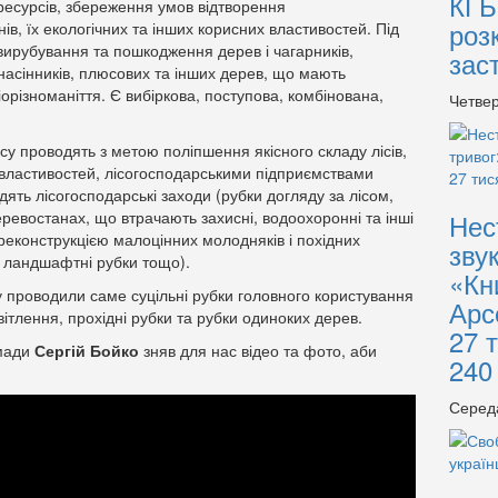
КГБ
 ресурсів, збереження умов відтворення
роз
ів, їх екологічних та інших корисних властивостей. Під
вирубування та пошкодження дерев і чагарників,
зас
насінників, плюсових та інших дерев, що мають
різноманіття. Є вибіркова, поступова, комбінована,
Четвер
у проводять з метою поліпшення якісного складу лісів,
 властивостей, лісогосподарськими підприємствами
ять лісогосподарські заходи (рубки догляду за лісом,
деревостанах, що втрачають захисні, водоохоронні та інші
Нес
з реконструкцією малоцінних молодняків і похідних
зву
 ландшафтні рубки тощо).
«Кн
у проводили саме суцільні рубки головного користування
Арс
вітлення, прохідні рубки та рубки одиноких дерев.
27 
омади
Сергій Бойко
зняв для нас відео та фото, аби
240
Серед