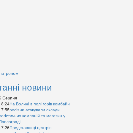
 патроном
танні новини
6 Серпня
18:24
На Волині в полі горів комбайн
17:55
росіяни атакували склади
логістичних компаній та магазин у
Павлограді
17:26
Представниці центрів