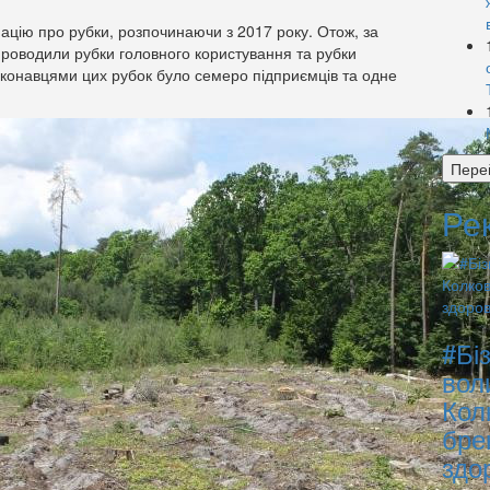
цію про рубки, розпочинаючи з 2017 року. Отож, за
 проводили рубки головного користування та рубки
иконавцями цих рубок було семеро підприємців та одне
Пере
Ре
#Бі
вол
Кол
бре
здо