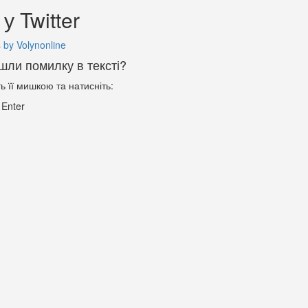
у Twitter
 by Volynonline
шли помилку в тексті?
ть її мишкою та натисніть:
+
Enter