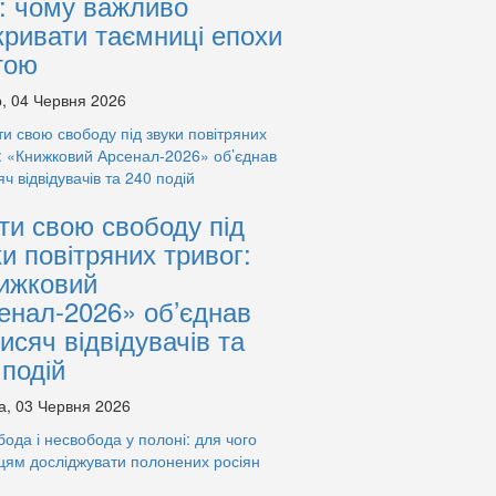
: чому важливо
кривати таємниці епохи
тою
, 04 Червня 2026
ти свою свободу під
ки повітряних тривог:
ижковий
енал-2026» об’єднав
тисяч відвідувачів та
 подій
а, 03 Червня 2026