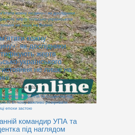
ок, 21 Липня 2026
м’ятати кожну
ину»: як дослідники
нтифікують жертв
ьсько-українського
тистояння не лише на
ині
ця, 12 Червня 2026
анній командир УПА та
дентка під наглядом