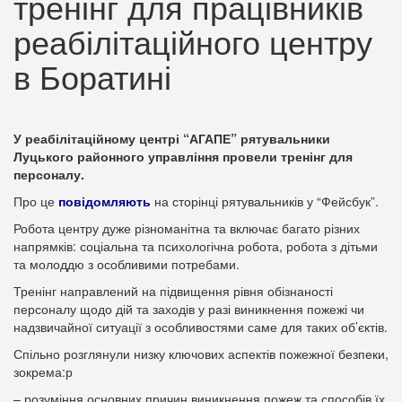
тренінг для працівників
реабілітаційного центру
в Боратині
У реабілітаційному центрі “АГАПЕ” рятувальники
Луцького районного управління провели тренінг для
персоналу.
Про це
повідомляють
на сторінці рятувальників у “Фейсбук”.
Робота центру дуже різноманітна та включає багато різних
напрямків: соціальна та психологічна робота, робота з дітьми
та молоддю з особливими потребами.
Тренінг направлений на підвищення рівня обізнаності
персоналу щодо дій та заходів у разі виникнення пожежі чи
надзвичайної ситуації з особливостями саме для таких об’єктів.
Спільно розглянули низку ключових аспектів пожежної безпеки,
зокрема:р
– розуміння основних причин виникнення пожеж та способів їх