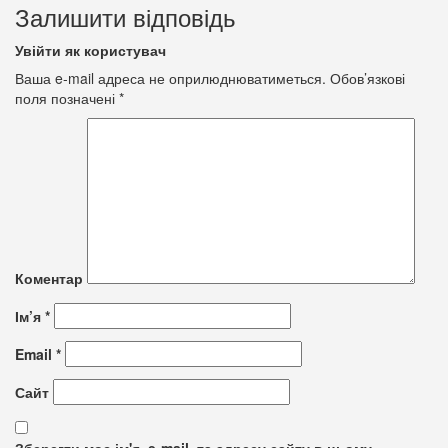
Залишити відповідь
Увійти як користувач
Ваша e-mail адреса не оприлюднюватиметься.
Обов’язкові
поля позначені
*
Коментар
Ім’я
*
Email
*
Сайт
Зберегти моє ім'я, e-mail, та адресу сайту в цьому