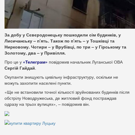
За добу у Сєвєродонецьку пошкодили сім будинків, у
Лисичанську – п’ять. Також по п’ять – у Тошківці та
Нирковому. Чотири – у Врубівці, по три – у Гірському та
Золотому, два – у Привілля.
Про це у
«Телеграм»
повідомив начальник Луганської ОВА
Сергій Гайдай
.
Окупанти знищують цивільну інфраструктуру, оскільки не
можуть захопити населені пункти.
«Ще не встановили точної кількості зруйнованих будинків після
обстрілу Новодружеська, де житловий фонд постраждав
одразу на трьох вулицях», – повідомив він.