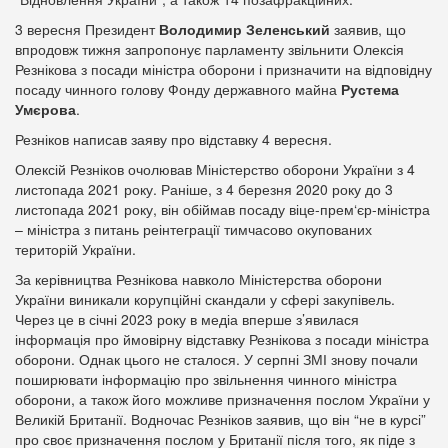
3 вересня Президент
Володимир Зеленський
заявив, що
впродовж тижня запропонує парламенту звільнити Олексія
Резнікова з посади міністра оборони і призначити на відповідну
посаду чинного голову Фонду державного майна
Рустема
Умєрова
.
Резніков написав заяву про відставку 4 вересня.
Олексій Резніков очолював Міністерство оборони України з 4
листопада 2021 року. Раніше, з 4 березня 2020 року до 3
листопада 2021 року, він обіймав посаду віце-прем‘єр-міністра
– міністра з питань реінтеграції тимчасово окупованих
територій України.
За керівництва Резнікова навколо Міністерства оборони
України виникали корупційні скандали у сфері закупівель.
Через це в січні 2023 року в медіа вперше з’явилася
інформація про ймовірну відставку Резнікова з посади міністра
оборони. Однак цього не сталося. У серпні ЗМІ знову почали
поширювати інформацію про звільнення чинного міністра
оборони, а також його можливе призначення послом України у
Великій Британії. Водночас Резніков заявив, що він “не в курсі”
про своє призначення послом у Британії після того, як піде з