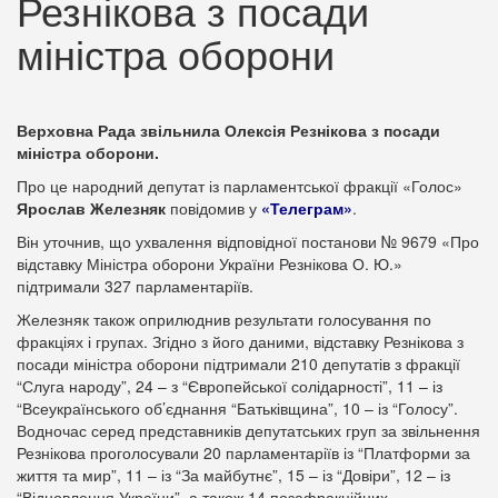
Резнікова з посади
міністра оборони
Верховна Рада звільнила Олексія Резнікова з посади
міністра оборони.
Про це народний депутат із парламентської фракції «Голос»
Ярослав Железняк
повідомив у
«Телеграм»
.
Він уточнив, що ухвалення відповідної постанови № 9679 «Про
відставку Міністра оборони України Резнікова О. Ю.»
підтримали 327 парламентаріїв.
Железняк також оприлюднив результати голосування по
фракціях і групах. Згідно з його даними, відставку Резнікова з
посади міністра оборони підтримали 210 депутатів з фракції
“Слуга народу”, 24 – з “Європейської солідарності”, 11 – із
“Всеукраїнського об’єднання “Батьківщина”, 10 – із “Голосу”.
Водночас серед представників депутатських груп за звільнення
Резнікова проголосували 20 парламентаріїв із “Платформи за
життя та мир”, 11 – із “За майбутнє”, 15 – із “Довіри”, 12 – із
“Відновлення України”, а також 14 позафракційних.