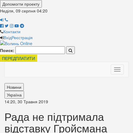
Допомогти проекту
Неділя, 09 серпня
04:20
Контакти
Вхід
Реєстрація
Поиск:
ПЕРЕДПЛАТИТИ
Toggle
navigati
Новини
Україна
14:20, 30 Травня 2019
Рада не підтримала
відставку Гройсмана