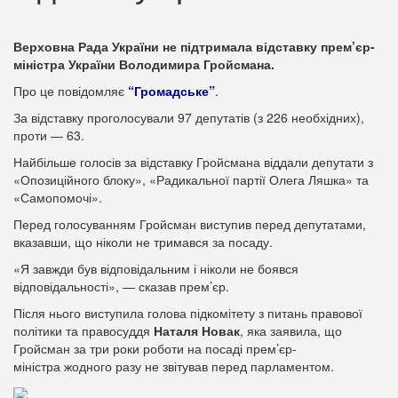
Верховна Рада України не підтримала відставку прем’єр-
міністра України Володимира Гройсмана.
Про це повідомляє
“Громадське”
.
За відставку проголосували 97 депутатів (з 226 необхідних),
проти — 63.
Найбільше голосів за відставку Гройсмана віддали депутати з
«Опозиційного блоку», «Радикальної партії Олега Ляшка» та
«Самопомочі».
Перед голосуванням Гройсман виступив перед депутатами,
вказавши, що ніколи не тримався за посаду.
«Я завжди був відповідальним і ніколи не боявся
відповідальності», — сказав прем’єр.
Після нього виступила голова підкомітету з питань правової
політики та правосуддя
Наталя Новак
, яка заявила, що
Гройсман за три роки роботи на посаді прем’єр-
міністра жодного разу не звітував перед парламентом.