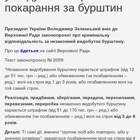
покарання за бурштин
Президент України Володимир Зеленський вніс до
Верховної Ради законопроєкт про кримінальну
відповідальність за незаконний видобуток бурштину.
Про це
йдеться
на сайті Верховної Ради.
Текст законопроєкту № 2059:
“Незаконне видобування бурштину карається штрафом (від 12
до 51 тис. грн – ред.) або обмеженням (чи позбавленням –
ред.) волі на строк від 1 до 3 років, або позбавленням волі на
той самий строк.
Реалізація, придбання, зберігання, передача, пересилання,
перевезення, переробка
незаконно видобутого бурштину
караються штрафом (від 51 до 170 тис. грн – ред.) або
обмеженням (чи позбавленням – ред.) волі на строк
від 3 до 6
років
.
Деталі:
Ті самі дії, вчинені “групою осіб або повторно, або у
значних розмірах”, караються позбавленням волі на строк від 4