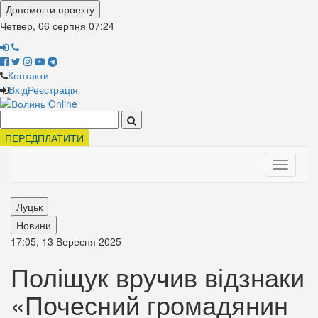
Допомогти проекту
Четвер, 06 серпня
07:24
Контакти
Вхід
Реєстрація
Поиск:
ПЕРЕДПЛАТИТИ
Toggle
navigati
Луцьк
Новини
17:05, 13 Вересня 2025
Поліщук вручив відзнаки
«Почесний громадянин