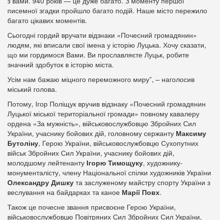
з вами. 940 років — це дуже багато. З моменту першої
писемної згадки пройшло багато подій. Наше місто пережило
багато цікавих моментів.
Сьогодні гордий вручати відзнаки «Почесний громадянин»
людям, які вписали свої імена у історію Луцька. Хочу сказати,
що ми гордимося Вами. Ви прославляєте Луцьк, робите
значний здобуток в історію міста.
Усім нам бажаю міцного переможного миру”, – наголосив
міський голова.
Потому, Ігор Поліщук вручив відзнаку «Почесний громадянин
Луцької міської територіальної громади» повному кавалеру
ордена «За мужність», військовослужбовцю Збройних Сил
України, учаснику бойових дій, головному сержанту
Максиму
Бутоліну
, Герою України, військовослужбовцю Сухопутних
військ Збройних Сил України, учаснику бойових дій,
молодшому лейтенанту
Ігорю Тимощуку
, художнику-
монументалісту, члену Національної спілки художників України
Олександру Дишку
та заслуженому майстру спорту України з
веслування на байдарках та каное
Марії Повх
.
Також це почесне звання присвоєне Герою України,
військовослужбовцю Повітряних Сил Збройних Сил України,