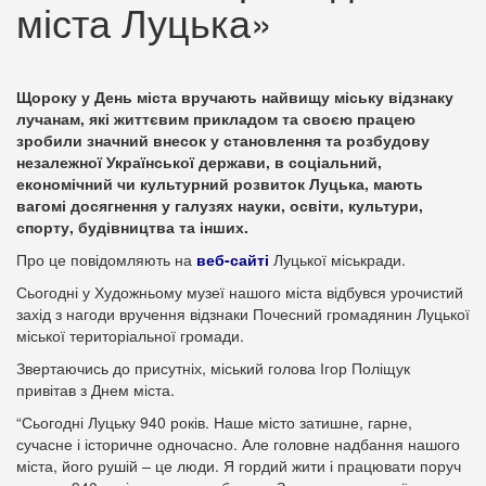
міста Луцька»
Щороку у День міста вручають найвищу міську відзнаку
лучанам, які життєвим прикладом та своєю працею
зробили значний внесок у становлення та розбудову
незалежної Української держави, в соціальний,
економічний чи культурний розвиток Луцька, мають
вагомі досягнення у галузях науки, освіти, культури,
спорту, будівництва та інших.
Про це повідомляють на
веб-сайті
Луцької міськради.
Сьогодні у Художньому музеї нашого міста відбувся урочистий
захід з нагоди вручення відзнаки Почесний громадянин Луцької
міської територіальної громади.
Звертаючись до присутніх, міський голова Ігор Поліщук
привітав з Днем міста.
“Сьогодні Луцьку 940 років. Наше місто затишне, гарне,
сучасне і історичне одночасно. Але головне надбання нашого
міста, його рушій – це люди. Я гордий жити і працювати поруч