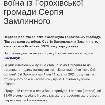
воїна із Горохівської
громади Сергія
Замлинного
Чергова болюча звістка сколихнула Горохівську громаду.
Підтвердили загибель Сергія Васильовича Замлинного,
жителя села Ковбань, 1979 року народження.
Про це повідомляють на сторінці Горохівської міськради у
«Фейсбук»
.
Сергій Замлинний
мужньо став на захист України та до
останнього подиху виконував свій військовий обов’язок. Свій
останній бій Захисник прийняв 11 жовтня 2024 року під час
стрілецького бою в населеному пункті Ольгівка Курської
області.
«Траурний кортеж із тілом Воїна прибуде 4 червня (четвер), об
11:00 в село Ковбань Новосілківського старостинського округу
(через селище Сенкевичівка).