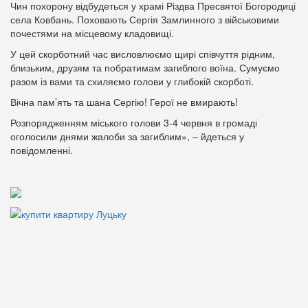
Чин похорону відбудеться у храмі Різдва Пресвятої Богородиці
села Ковбань. Поховають Сергія Замлинного з військовими
почестями на місцевому кладовищі.
У цей скорботний час висловлюємо щирі співчуття рідним,
близьким, друзям та побратимам загиблого воїна. Сумуємо
разом із вами та схиляємо голови у глибокій скорботі.
Вічна пам’ять та шана Сергію! Герої не вмирають!
Розпорядженням міського голови 3-4 червня в громаді
оголосили днями жалоби за загиблим», – йдеться у
повідомленні.