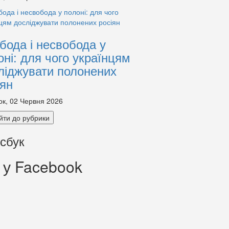
бода і несвобода у
оні: для чого українцям
ліджувати полонених
іян
ок, 02 Червня 2026
йти до рубрики
сбук
 у Facebook