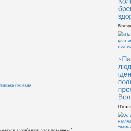
Кол
бре
здо
Вівтор
«Па
люд
іде
пол
лківська громада
про
Вол
П’ятни
иметься.
Обов’язкові поля позначені
*