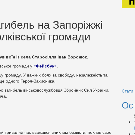
гибель на Запоріжжі
олківської громади
нув воїн із села Старосілля Іван Воронюк.
івської громади у
«Фейсбук»
.
шу громаду. У важких боях за свободу, незалежність та
ще одного Героя-Захисника.
о загибель військовослужбовця Збройних Сил України,
Стати
ича
.
Ос
ий тривалий час вважався зниклим безвісти, поклав своє