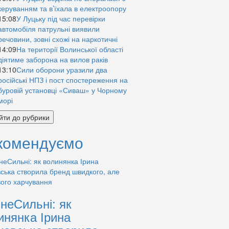
керуванням та в’їхала в електроопору
15:08
У Луцьку під час перевірки
автомобіля патрульні виявили
речовини, зовні схожі на наркотичні
14:09
На території Волинської області
діятиме заборона на вилов раків
13:10
Сили оборони уразили два
російські НПЗ і пост спостереження на
буровій установці «Сиваш» у Чорному
морі
йти до рубрики
комендуємо
знеСильні: як
инянка Ірина