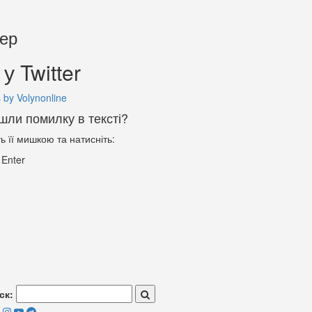
тер
у Twitter
 by Volynonline
шли помилку в тексті?
ть її мишкою та натисніть:
+
Enter
ск: