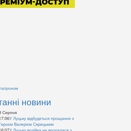
 патроном
танні новини
8 Серпня
17:06
У Луцьку відбудеться прощання з
Героєм Валерієм Скрицьким
16:07
У Луцьку водійка не впоралася з