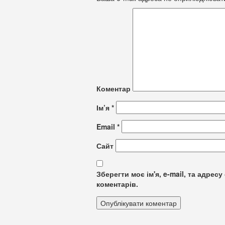
Коментар
Ім’я
*
Email
*
Сайт
Зберегти моє ім'я, e-mail, та адре
коментарів.