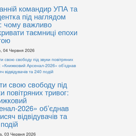
анній командир УПА та
дентка під наглядом
: чому важливо
кривати таємниці епохи
тою
, 04 Червня 2026
ти свою свободу під
ки повітряних тривог:
ижковий
енал-2026» об’єднав
тисяч відвідувачів та
 подій
а, 03 Червня 2026