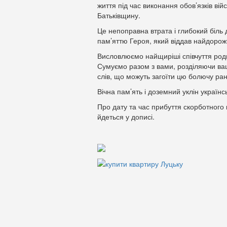
життя під час виконання обов’язків вій
Батьківщину.
Це непоправна втрата і глибокий біль
пам’яттю Героя, який віддав найдорож
Висловлюємо найщиріші співчуття роди
Сумуємо разом з вами, розділяючи ваш
слів, що можуть загоїти цю болючу ран
Вічна пам’ять і доземний уклін україн
Про дату та час прибуття скорботного
йдеться у дописі.