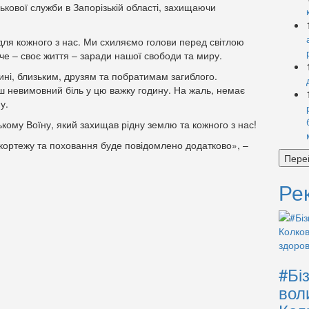
ськової служби в Запорізькій області, захищаючи
 для кожного з нас. Ми схиляємо голови перед світлою
че – своє життя – заради нашої свободи та миру.
ні, близьким, друзям та побратимам загиблого.
 невимовний біль у цю важку годину. На жаль, немає
у.
ському Воїну, який захищав рідну землю та кожного з нас!
 кортежу та поховання буде повідомлено додатково», –
Пере
Ре
#Бі
вол