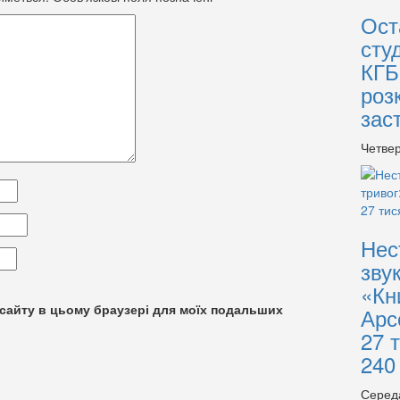
Ост
сту
КГБ
роз
зас
Четвер
Нес
зву
«Кн
су сайту в цьому браузері для моїх подальших
Арс
27 
240
Серед