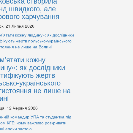
ковська створила
нд швидкого, але
рового харчування
ок, 21 Липня 2026
м’ятати кожну
ину»: як дослідники
нтифікують жертв
ьсько-українського
тистояння не лише на
ині
ця, 12 Червня 2026