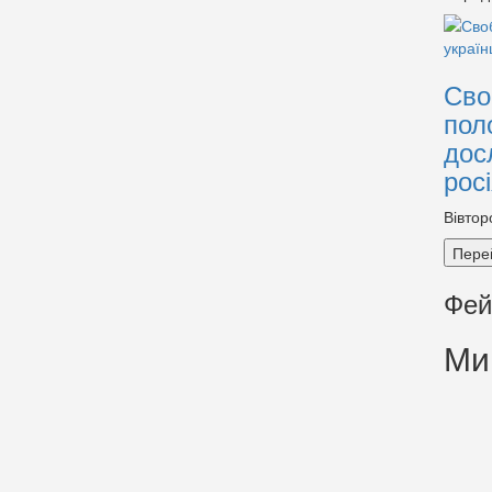
Сво
пол
дос
рос
Вівтор
Пере
Фей
Ми