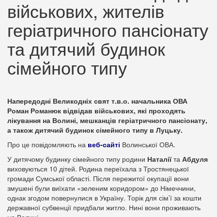
військових, жителів
геріатричного пансіонату
та дитячий будинок
сімейного типу
Напередодні Великодніх свят т.в.о. начальника ОВА
Роман Романюк відвідав військових, які проходять
лікування на Волині, мешканців геріатричного пансіонату,
а також дитячий будинок сімейного типу в Луцьку.
Про це повідомляють на
веб-сайті
Волинської ОВА.
У дитячому будинку сімейного типу родини
Наталії
та
Абдуля
виховуються 10 дітей. Родина переїхала з Тростянецької
громади Сумської області. Після пережитої окупації вони
змушені були виїхати «зеленим коридором» до Німеччини,
однак згодом повернулися в Україну. Торік для сім’ї за кошти
державної субвенції придбали житло. Нині вони проживають