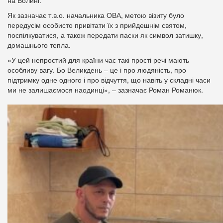
на Волині.
Як зазначає т.в.о. начальника ОВА, метою візиту було
передусім особисто привітати їх з прийдешнім святом,
поспілкуватися, а також передати паски як символ затишку,
домашнього тепла.
«У цей непростий для країни час такі прості речі мають
особливу вагу. Бо Великдень – це і про людяність, про
підтримку одне одного і про відчуття, що навіть у складні часи
ми не залишаємося наодинці», – зазначає Роман Романюк.