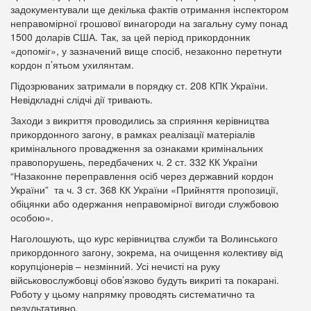
задокументували ще декілька фактів отримання інспектором
неправомірної грошової винагороди на загальну суму понад
1500 доларів США. Так, за цей період прикордонник
«допоміг», у зазначений вище спосіб, незаконно перетнути
кордон п’ятьом ухилянтам.
Підозрюваних затримали в порядку ст. 208 КПК України.
Невідкладні слідчі дії тривають.
Заходи з викриття проводились за сприяння керівництва
прикордонного загону, в рамках реалізації матеріалів
кримінального провадження за ознаками кримінальних
правопорушень, передбачених ч. 2 ст. 332 КК України
“Назаконне переправлення осіб через державний кордон
України” та ч. 3 ст. 368 КК України «Прийняття пропозиції,
обіцянки або одержання неправомірної вигоди службовою
особою».
Наголошують, що курс керівництва служби та Волинського
прикордонного загону, зокрема, на очищення колективу від
корупціонерів – незмінний. Усі нечисті на руку
військовослужбовці обов’язково будуть викриті та покарані.
Роботу у цьому напрямку проводять систематично та
результативно.