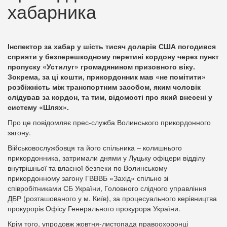
хабарника
Інспектор за хабар у шість тисяч доларів США погодився
сприяти у безперешкодному перетині кордону через пункт
пропуску «Устилуг» громадянином призовного віку.
Зокрема, за ці кошти, прикордонник мав «не помітити»
розбіжність між транспортним засобом, яким чоловік
слідував за кордон, та тим, відомості про який внесені у
систему «Шлях».
Про це повідомляє прес-служба Волинського прикордонного
загону.
Військовослужбовця та його спільника – колишнього
прикордонника, затримали днями у Луцьку офіцери відділу
внутрішньої та власної безпеки по Волинському
прикордонному загону ГВВВБ «Захід» спільно зі
співробітниками СБ України, Головного слідчого управління
ДБР (розташованого у м. Київ), за процесуального керівництва
прокурорів Офісу Генерального прокурора України.
Крім того, упродовж жовтня-листопада правоохоронці