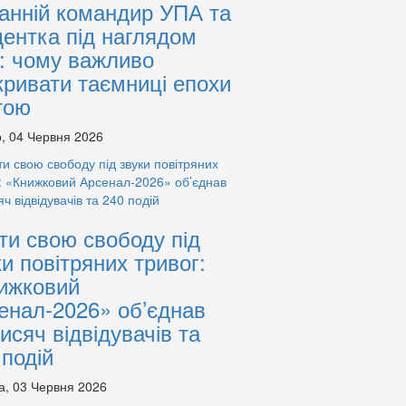
анній командир УПА та
дентка під наглядом
: чому важливо
кривати таємниці епохи
тою
, 04 Червня 2026
ти свою свободу під
ки повітряних тривог:
ижковий
енал-2026» об’єднав
тисяч відвідувачів та
 подій
а, 03 Червня 2026