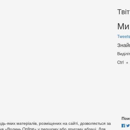
Тві
Ми 
Tweets
Знай
Виділі
Ctrl
Пои
дь-яких матеріалів, розміщених на сайті, дозволяється за
ня «Волинь Online» у першому або другому абзаці. Для