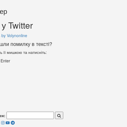
тер
у Twitter
 by Volynonline
шли помилку в тексті?
ть її мишкою та натисніть:
+
Enter
ск: