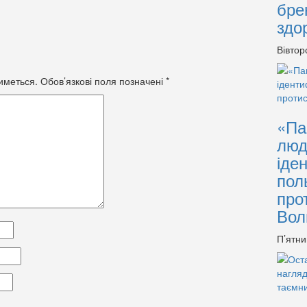
бре
здо
Вівтор
иметься.
Обов’язкові поля позначені
*
«Па
люд
іде
пол
про
Вол
П’ятни