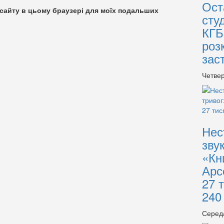
Ост
су сайту в цьому браузері для моїх подальших
сту
КГБ
роз
зас
Четвер
Нес
зву
«Кн
Арс
27 
240
Серед