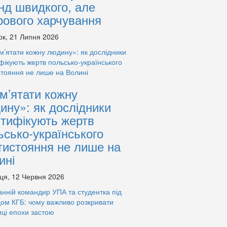
нд швидкого, але
рового харчування
ок, 21 Липня 2026
м’ятати кожну
ину»: як дослідники
нтифікують жертв
ьсько-українського
тистояння не лише на
ині
ця, 12 Червня 2026