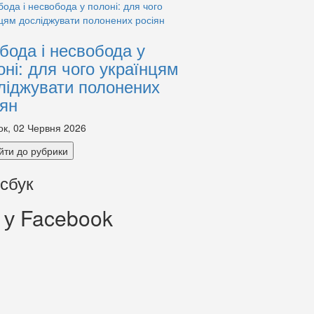
бода і несвобода у
оні: для чого українцям
ліджувати полонених
іян
ок, 02 Червня 2026
йти до рубрики
сбук
 у Facebook