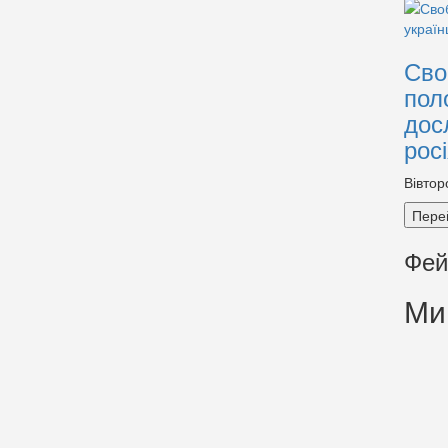
Сво
пол
дос
рос
Вівтор
Пере
Фей
Ми