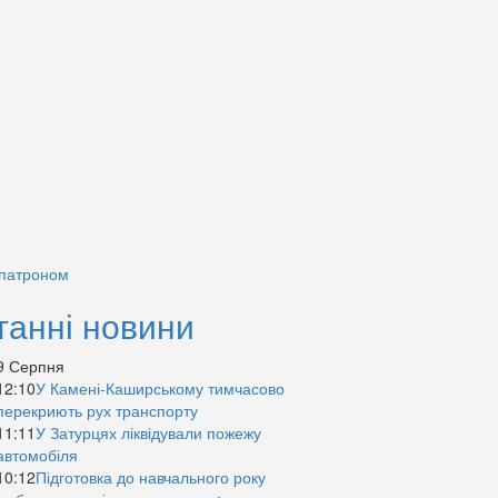
 патроном
танні новини
9 Серпня
12:10
У Камені-Каширському тимчасово
перекриють рух транспорту
11:11
У Затурцях ліквідували пожежу
автомобіля
10:12
Підготовка до навчального року