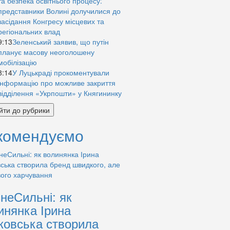
та безпека освітнього процесу:
представники Волині долучилися до
засідання Конгресу місцевих та
регіональних влад
9:13
Зеленський заявив, що путін
планує масову неоголошену
мобілізацію
8:14
У Луцькраді прокоментували
інформацію про можливе закриття
відділення «Укрпошти» у Княгининку
йти до рубрики
комендуємо
знеСильні: як
инянка Ірина
ковська створила