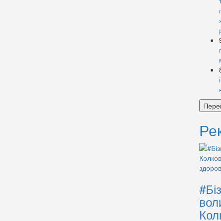
Пере
Ре
#Бі
вол
Кол