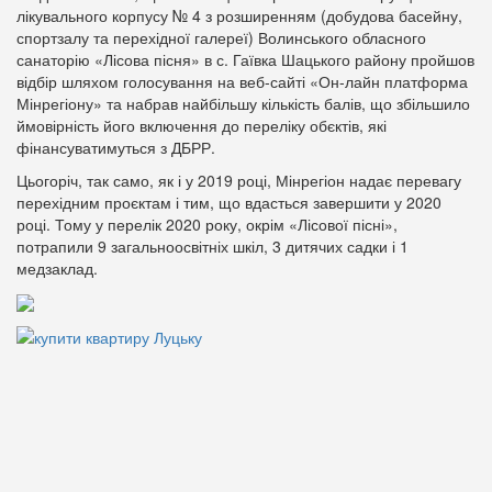
лікувального корпусу № 4 з розширенням (добудова басейну,
спортзалу та перехідної галереї) Волинського обласного
санаторію «Лісова пісня» в с. Гаївка Шацького району пройшов
відбір шляхом голосування на веб-сайті «Он-лайн платформа
Мінрегіону» та набрав найбільшу кількість балів, що збільшило
ймовірність його включення до переліку обєктів, які
фінансуватимуться з ДБРР.
Цьогоріч, так само, як і у 2019 році, Мінрегіон надає перевагу
перехідним проєктам і тим, що вдасться завершити у 2020
році. Тому у перелік 2020 року, окрім «Лісової пісні»,
потрапили 9 загальноосвітніх шкіл, 3 дитячих садки і 1
медзаклад.