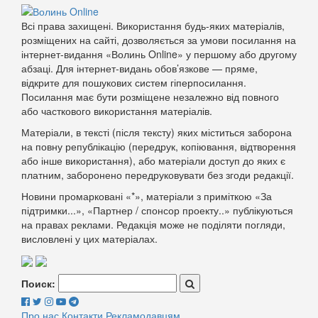
Всі права захищені. Використання будь-яких матеріалів,
розміщених на сайті, дозволяється за умови посилання на
інтернет-видання «Волинь Online» у першому або другому
абзаці. Для інтернет-видань обов’язкове — пряме,
відкрите для пошукових систем гіперпосилання.
Посилання має бути розміщене незалежно від повного
або часткового використання матеріалів.
Матеріали, в тексті (після тексту) яких міститься заборона
на повну републікацію (передрук, копіювання, відтворення
або інше використання), або матеріали доступ до яких є
платним, заборонено передруковувати без згоди редакції.
Новини промарковані «*», матеріали з приміткою «За
підтримки...», «Партнер / спонсор проекту..» публікуються
на правах реклами. Редакція може не поділяти погляди,
висловлені у цих матеріалах.
Поиск:
Про нас
Контакти
Рекламодавцям