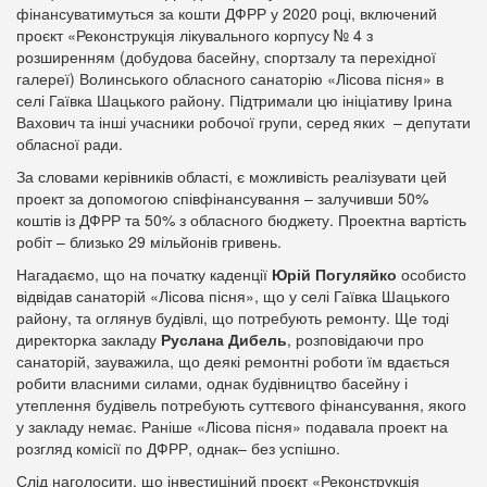
фінансуватимуться за кошти ДФРР у 2020 році, включений
проєкт «Реконструкція лікувального корпусу № 4 з
розширенням (добудова басейну, спортзалу та перехідної
галереї) Волинського обласного санаторію «Лісова пісня» в
селі Гаївка Шацького району. Підтримали цю ініціативу Ірина
Вахович та інші учасники робочої групи, серед яких – депутати
обласної ради.
За словами керівників області, є можливість реалізувати цей
проект за допомогою співфінансування – залучивши 50%
коштів із ДФРР та 50% з обласного бюджету. Проектна вартість
робіт – близько 29 мільйонів гривень.
Нагадаємо, що на початку каденції
Юрій Погуляйко
особисто
відвідав санаторій «Лісова пісня», що у селі Гаївка Шацького
району, та оглянув будівлі, що потребують ремонту. Ще тоді
директорка закладу
Руслана Дибель
, розповідаючи про
санаторій, зауважила, що деякі ремонтні роботи їм вдається
робити власними силами, однак будівництво басейну і
утеплення будівель потребують суттєвого фінансування, якого
у закладу немає. Раніше «Лісова пісня» подавала проект на
розгляд комісії по ДФРР, однак– без успішно.
Слід наголосити, що інвестиціний проєкт «Реконструкція