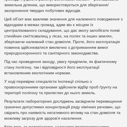
земельна ділянка, що використовується для зберігання/
захоронення твердих побутових відходів.
Цей об’єкт має важливе значення для належного поводження з
відходами в межах громад, адже він є місцем їх
централізованого складування, що дає змогу запобігати появі
стихійних сміттєзвалищ у лісах, на полях та інших землях,
зберігаючи належний стан довкілля. Проте, його експлуатація
повинна здійснюватися виключно з дотриманням вимог
природоохоронного та санітарного законодавства.
Під час проведення заходу, увагу приділили, як фактичному
стану полігону, так і відповідності його експлуатації
встановленим екологічним нормам.
У ході перевірки спеціалісти Інспекції спільно з
правоохоронними органами здійснили відбір проб ґрунту на
території полігону та прилеглих до нього земель.
Результати лабораторних досліджень засвідчили перевищення
гранично допустимих концентрацій ряду хімічних речовин, що
свідчить про наявність негативного впливу на стан довкілля та
можливу загрозу для здоров’я населення.
Крім того, за матеріалами, наданими правоохоронними