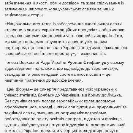
забезпечення її якості, обмін досвідом та живе спілкування із
залученням широкого кола українських освітян та інших
зацікавлених сторін.
«Національне агентство із забезпечення якості вищої освіти
створене в рамках євроінтеграційних процесів як обов’язкова
складова системи вищої освіти усіх європейських країн. Тож,
ми маємо продемонструвати та довести усім нашим
партнерам, що вища освіта в Україні є невід’ємною складовою
європейського освітнього простору», – зазначив він.
Голова Верховної Ради України
Руслан Стефанчук
у своєму
відеозверненні наголосив, що відповідно до європейських
стандартів та рекомендацій система якості освіти – це
невпинне прагнення до вдосконалення.
«Цей форум – це синергія представників усіх українських
університетів від Донбасу до Чернівців, від Криму до Луцька.
Без сумніву свіжий погляд європейських колег допоможе
сформувати нові моделі, шляхи для підтримки природничої та
технічної освіти, зменшення розриву між потребами
роботодавців та змісту освітніх програм, підготовки фахівців,
здатних відбудовувати потужну індустрію та агропромисловий
комплекс України, посилити у серцях молоді щире почуття