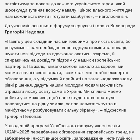
патріотизму та поваги до кожного українського героя, який
щосекунди зупиняє ворожу навалу і ціною власного життя дає
нам можливість вчити і готувати майбутнє», – наголосив він.
До учасників освітнього форуму звернувся і голова Волиньради
Григорій Недопад
.
«Навіть у цей складний час ми говоримо про якість освіти, бо
розуміємо – нам необхідно впроваджувати зміни та новації,
шукати нові підходи та вдосконалюватись, зокрема, й
спираючись на досвід та підтримку наших європейських
партнерів. На жаль, чимало молоді виїхало за кордон, ми
маємо значні освітні втрати, і саме такі масштабні експертні
обговорення, а у підсумку й прийняті на загальнодержавному
рівні рішення, дадуть нашим молодим людям можливість
отримати якісну освіту саме в Україні. Ми спільно маємо
робити усе можливе, щоб наше студентство прагнуло
повернутися на рідну землю, хотіло навчатись тут та в
майбутньому розбудовувати сильну Україну», – підкреслив
Григорій Недопад.
У дводенній програмі Українського форуму якості освіти
UQAF–2025 передбачене обговорення європейських трендів у
забезпеченні якості вищої освіти, запровадженні інституційної