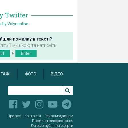
у Twitter
 by Volynonline
йшли помилку в тексті?
іліть її мишкою та натисніть:
trl
+
Enter
РТАЖІ
ФОТО
ВІДЕО
Про нас
Контакти
Рекламодавцям
Правила використання
Договір публічної оферти