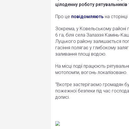
цілоденну роботу рятувальників
Про це
повідомляють
на сторінці
Зокрема, у Ковельському районі 
6 га, біля села Залаззя Камінь-К
Луцького району залишається пога
гасіння полягає у глибокому заляга
заливання площі водою.
На місці події працюють рятувальн
мотопомпи, вогонь локалізовано.
“Вкотре застерігаємо громадян бу
пожежної безпеки під час господа
дописі.