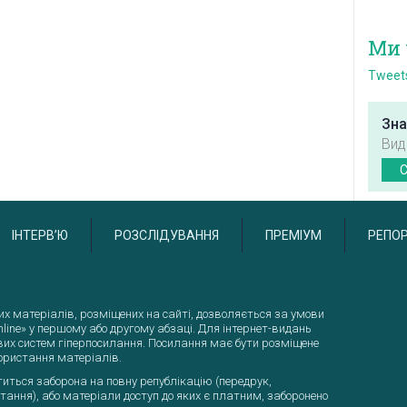
Ми 
Tweets
Зна
Вид
C
ІНТЕРВ’Ю
РОЗСЛІДУВАННЯ
ПРЕМІУМ
РЕПО
дакторам:
их матеріалів, розміщених на сайті, дозволяється за умови
line» у першому або другому абзаці. Для інтернет-видань
вих систем гіперпосилання. Посилання має бути розміщене
ористання матеріалів.
іститься заборона на повну републікацію (передрук,
тання), або матеріали доступ до яких є платним, заборонено