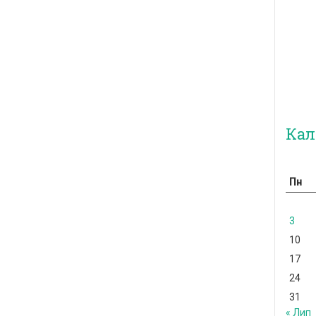
Кал
Пн
3
10
17
24
31
« Лип