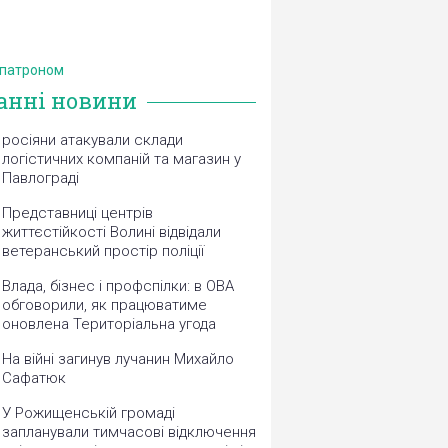
 патроном
анні новини
росіяни атакували склади
логістичних компаній та магазин у
Павлограді
Представниці центрів
життєстійкості Волині відвідали
ветеранський простір поліції
Влада, бізнес і профспілки: в ОВА
обговорили, як працюватиме
оновлена Територіальна угода
На війні загинув лучанин Михайло
Сафатюк
У Рожищенській громаді
запланували тимчасові відключення