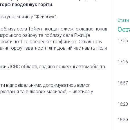
 торф продовжує горіти.
 рятувальників у “Фейсбук”.
Стати
Ост
поблизу села Тойкут площа пожежі складає понад
аширського району та поблизу села Ржищів
17:55
сити по 1 га осередків торфяників. Складність
нні торфу і здатності тліти довгий час навіть після
17:26
ики ДСНС області, задіяно пожежні автомобілі та
16:57
ти відповідальними, дотримуватись вимог
рювання та в лісових масивах”, – йдеться у
16:28
15:59