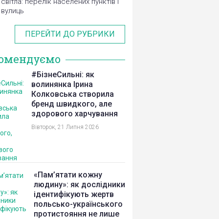
світла: перелік населених пунктів і
вулиць
ПЕРЕЙТИ ДО РУБРИКИ
омендуємо
#БізнеСильні: як
волинянка Ірина
Колковська створила
бренд швидкого, але
здорового харчування
Вівторок, 21 Липня 2026
«Пам’ятати кожну
людину»: як дослідники
ідентифікують жертв
польсько-українського
протистояння не лише