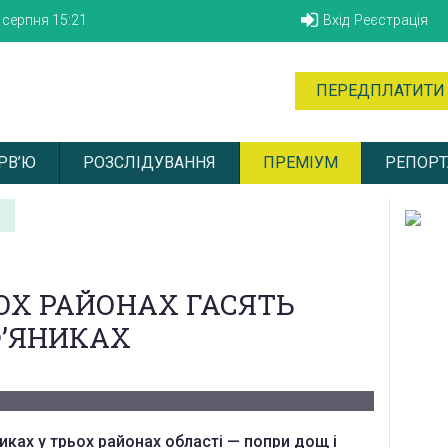
6 серпня
15:21
Вхід
Реєстрація
ПЕРЕДПЛАТИТИ
РВ’Ю
РОЗСЛІДУВАННЯ
ПРЕМІУМ
РЕПОРТ
ЬОХ РАЙОНАХ ГАСЯТЬ
Ф’ЯНИКАХ
ках у трьох районах області — попри дощ і