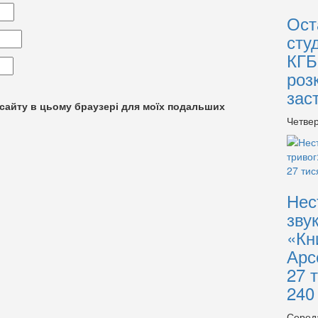
Ост
сту
КГБ
роз
зас
су сайту в цьому браузері для моїх подальших
Четвер
Нес
зву
«Кн
Арс
27 
240
Серед