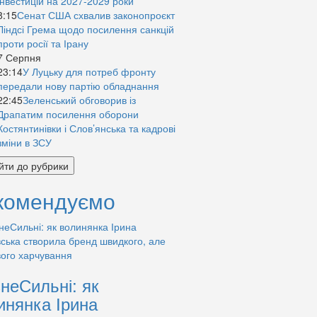
інвестицій на 2027-2029 роки
8:15
Сенат США схвалив законопроєкт
Ліндсі Грема щодо посилення санкцій
проти росії та Ірану
7 Серпня
23:14
У Луцьку для потреб фронту
передали нову партію обладнання
22:45
Зеленський обговорив із
Драпатим посилення оборони
Костянтинівки і Слов’янська та кадрові
зміни в ЗСУ
йти до рубрики
комендуємо
знеСильні: як
инянка Ірина