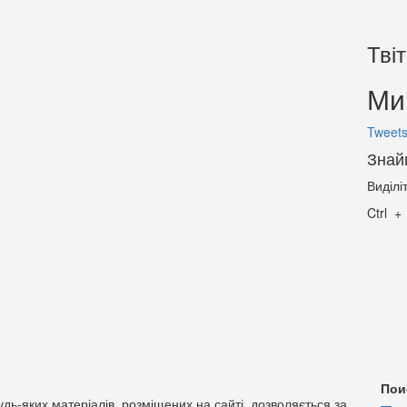
Тві
Ми 
Tweets
Знай
Виділі
Ctrl
Пои
дь-яких матеріалів, розміщених на сайті, дозволяється за