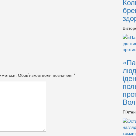
Кол
бре
здо
Вівтор
«Па
люд
иметься.
Обов’язкові поля позначені
*
іде
пол
про
Вол
П’ятни