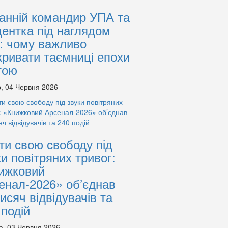
анній командир УПА та
дентка під наглядом
: чому важливо
кривати таємниці епохи
тою
, 04 Червня 2026
ти свою свободу під
ки повітряних тривог:
ижковий
енал-2026» об’єднав
тисяч відвідувачів та
 подій
а, 03 Червня 2026