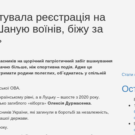
тувала реєстрація на
Шаную воїнів, біжу за
»
асників на щорічний патріотичний забіг вшанування
значно більше, ніж спортивна подія. Адже це
тримати родини полеглих, об’єднатись у спільній
Стати
Ос
ської ОВА.
раїнському рівні, а в Луцьку – вшосте з 2020 року.
тько загиблого «кіборга»
Олексія Дурмасенка
.
ників України, які загинули в боротьбі за незалежність,
 нашої держави.
оку.