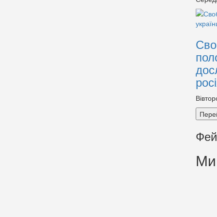
Сво
пол
дос
рос
Вівтор
Пере
Фей
Ми