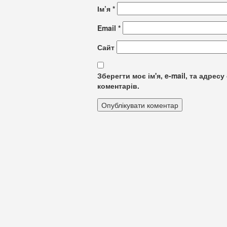
Ім’я
*
Email
*
Сайт
Зберегти моє ім'я, e-mail, та адре
коментарів.