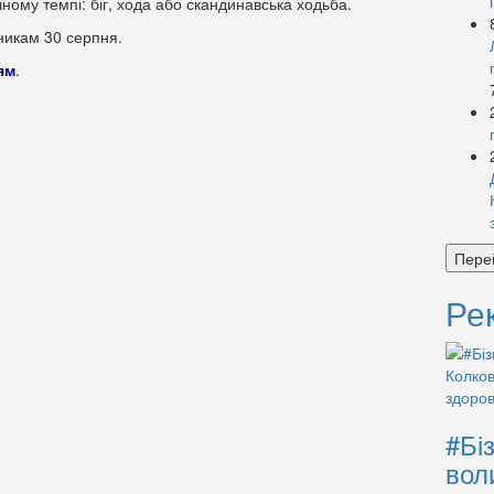
ному темпі: біг, хода або скандинавська ходьба.
никам 30 серпня.
ям
.
Пере
Ре
#Бі
вол