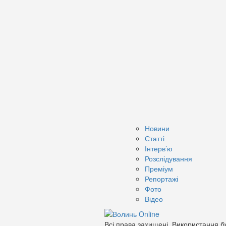
Новини
Статті
Інтерв’ю
Розслідування
Преміум
Репортажі
Фото
Відео
Всі права захищені. Використання бу