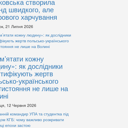
ковська створила
нд швидкого, але
рового харчування
ок, 21 Липня 2026
м’ятати кожну
ину»: як дослідники
нтифікують жертв
ьсько-українського
тистояння не лише на
ині
ця, 12 Червня 2026