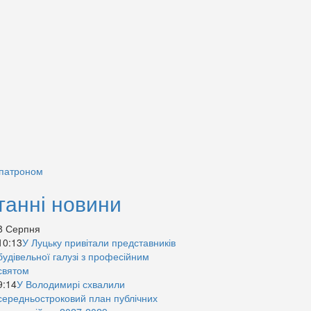
 патроном
танні новини
8 Серпня
10:13
У Луцьку привітали представників
будівельної галузі з професійним
святом
9:14
У Володимирі схвалили
середньостроковий план публічних