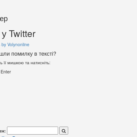
тер
у Twitter
 by Volynonline
шли помилку в тексті?
ть її мишкою та натисніть:
+
Enter
ск: