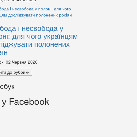
бода і несвобода у
оні: для чого українцям
ліджувати полонених
іян
ок, 02 Червня 2026
йти до рубрики
сбук
 у Facebook