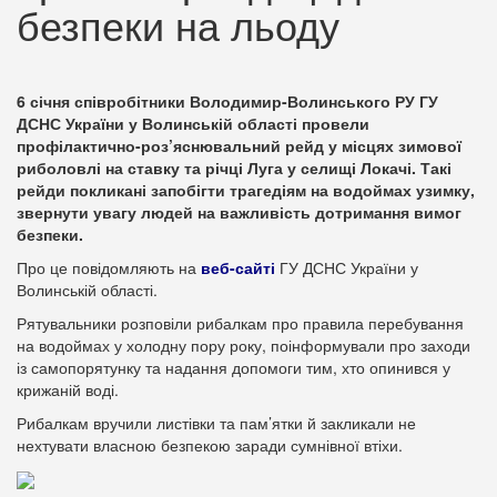
безпеки на льоду
6 січня співробітники Володимир-Волинського РУ ГУ
ДСНС України у Волинській області провели
профілактично-роз’яснювальний рейд у місцях зимової
риболовлі на ставку та річці Луга у селищі Локачі. Такі
рейди покликані запобігти трагедіям на водоймах узимку,
звернути увагу людей на важливість дотримання вимог
безпеки.
Про це повідомляють на
веб-сайті
ГУ ДСНС України у
Волинській області.
Рятувальники розповіли рибалкам про правила перебування
на водоймах у холодну пору року, поінформували про заходи
із самопорятунку та надання допомоги тим, хто опинився у
крижаній воді.
Рибалкам вручили листівки та пам’ятки й закликали не
нехтувати власною безпекою заради сумнівної втіхи.