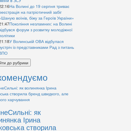
зміни в ЗСУ
22:16
На Волині до 19 серпня триває
реєстрація на патріотичний забіг
«Шаную воїнів, біжу за Героїв України»
21:47
Покоління незламних: на Волині
відбувся форум з розвитку молодіжної
політики
21:18
У Волинській ОВА відбулася
зустріч із представниками Рад з питань
ВПО
йти до рубрики
комендуємо
знеСильні: як
инянка Ірина
ковська створила