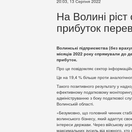
20:03, 13 Серпня 2022
На Волині ріст
прибуток пере
Волинські підприємства (без враху
місяців 2022 року спрямували до д
прибуток.
Про це повідомляє сектор інформаційн
Це на 19,4 % більше проти аналогічног
Такого позитивного результату у надх
ефективному податковому моніторингу 
адмініструванню з боку податкової сл
Волинській області.
«Безумовно, що головний чинник стабі
волинського бізнесу, який адаптує сво
інтереси держави. Через військову аг
максимальних зусиль від кожного, хто 