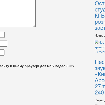
Ост
сту
КГБ
роз
зас
Четвер
Нес
су сайту в цьому браузері для моїх подальших
зву
«Кн
Арс
27 
240
Серед