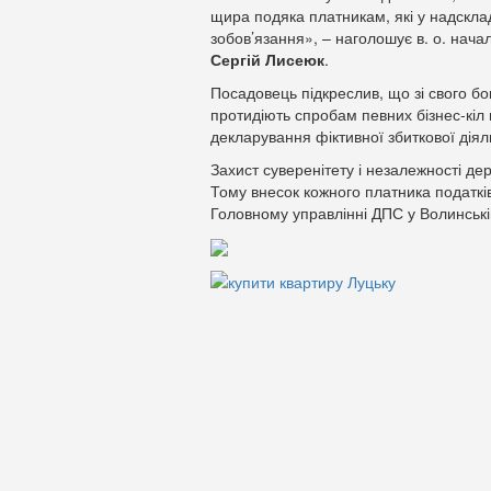
щира подяка платникам, які у надскла
зобов’язання», – наголошує в. о. нача
Сергій Лисеюк
.
Посадовець підкреслив, що зі свого бо
протидіють спробам певних бізнес-кі
декларування фіктивної збиткової діял
Захист суверенітету і незалежності д
Тому внесок кожного платника податкі
Головному управлінні ДПС у Волинській