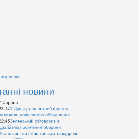
 патроном
танні новини
7 Серпня
23:14
У Луцьку для потреб фронту
передали нову партію обладнання
22:45
Зеленський обговорив із
Драпатим посилення оборони
Костянтинівки і Слов’янська та кадрові