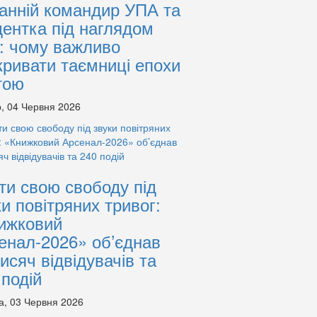
анній командир УПА та
дентка під наглядом
: чому важливо
кривати таємниці епохи
тою
, 04 Червня 2026
ти свою свободу під
ки повітряних тривог:
ижковий
енал-2026» об’єднав
тисяч відвідувачів та
 подій
а, 03 Червня 2026