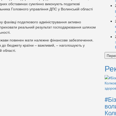
дних обставинах сумлінно виконують податкові
льника Головного управління ДПС у Волинській області
ку фахівці податкового адміністрування активно
л приховати реальний результат господарювання шляхом
ьності.
ержави повинен мати належне фінансове забезпечення.
в до бюджету країни – важливий, – наголошують у
 області.
Пере
Ре
#Бі
вол
Кол