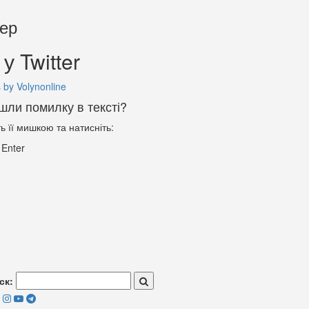
тер
у Twitter
 by Volynonline
шли помилку в тексті?
ть її мишкою та натисніть:
+
Enter
ск: