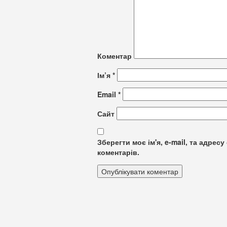
Коментар
Ім’я
*
Email
*
Сайт
Зберегти моє ім'я, e-mail, та адре
коментарів.