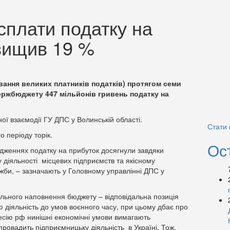
 сплати податку на
вищив 19 %
вання великих платників податків) протягом семи
ержбюджету 447 мільйонів гривень податку на
ої взаємодії ГУ ДПС у Волинській області.
Стати
о періоду торік.
Ос
одженнях податку на прибуток досягнули завдяки
діяльності місцевих підприємств та якісному
ужби, – зазначають у Головному управлінні ДПС у
льного наповнення бюджету – відповідальна позиція
ю діяльність до умов воєнного часу, при цьому дбає про
ресію рф нинішні економічні умови вимагають
провадить підприємницьку діяльність в Україні. Тож,