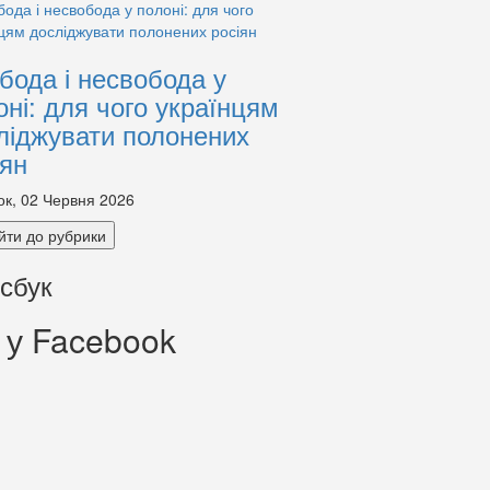
бода і несвобода у
оні: для чого українцям
ліджувати полонених
іян
ок, 02 Червня 2026
йти до рубрики
сбук
 у Facebook