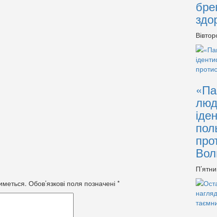
бре
здо
Вівтор
«Па
люд
іде
пол
про
Вол
П’ятни
иметься.
Обов’язкові поля позначені
*