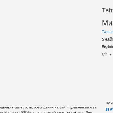
Тві
Ми 
Tweets
Знай
Виділі
Ctrl
Пои
дь-яких матеріалів, розміщених на сайті, дозволяється за
ня «Волинь Online» у першому або другому абзаці. Для