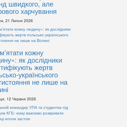
нд швидкого, але
рового харчування
ок, 21 Липня 2026
м’ятати кожну
ину»: як дослідники
нтифікують жертв
ьсько-українського
тистояння не лише на
ині
ця, 12 Червня 2026