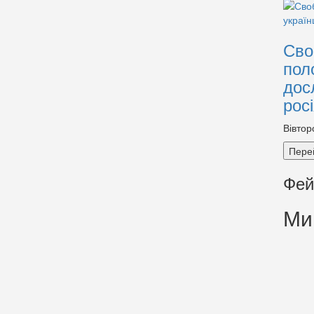
Сво
пол
дос
рос
Вівтор
Пере
Фей
Ми