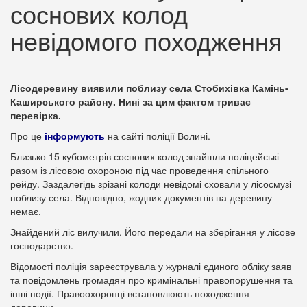
соснових колод
невідомого походження
Лісодеревину виявили поблизу села Стобихівка Камінь-
Каширського району. Нині за цим фактом триває
перевірка.
Про це
інформують
на сайті поліції Волині.
Близько 15 кубометрів соснових колод знайшли поліцейські
разом із лісовою охороною під час проведення спільного
рейду. Заздалегідь зрізані колоди невідомі сховали у лісосмузі
поблизу села. Відповідно, жодних документів на деревину
немає.
Знайдений ліс вилучили. Його передали на зберігання у лісове
господарство.
Відомості поліція зареєструвала у журналі єдиного обліку заяв
та повідомлень громадян про кримінальні правопорушення та
інші події. Правоохоронці встановлюють походження