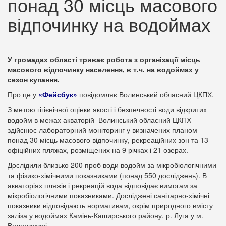
понад 30 місць масового
відпочинку на водоймах
У громадах області триває робота з організації місць
масового відпочинку населення, в т.ч. на водоймах у
сезон купання.
Про це у
«Фейсбук»
повідомляє Волинський обласний ЦКПХ.
З метою гігієнічної оцінки якості і безпечності води відкритих
водойм в межах акваторій Волинський обласний ЦКПХ
здійснює лабораторний моніторинг у визначених планом
понад 30 місць масового відпочинку, рекреаційних зон та 13
офіційних пляжах, розміщених на 9 річках і 21 озерах.
Дослідили близько 200 проб води водойм за мікробіологічними
та фізико-хімічними показниками (понад 550 досліджень). В
акваторіях пляжів і рекреацій вода відповідає вимогам за
мікробіологічними показниками. Досліджені санітарно-хімічні
показники відповідають нормативам, окрім природного вмісту
заліза у водоймах Камінь-Каширського району, р. Луга у м.
Володимирі.