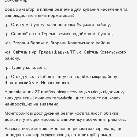
Вода з акваторіїв пляжів безпечна для купання населення та
відповідає гігієнічним нормативам:
-р. Стир у м. Луцьку, м. Берестечко Луцького району,
-р. Сапалаївка на Теремнівських водоймах м. Луцька,
-оз. Згорани Велике с. Згорани Ковельського району,
-оз. Світязь в ур. Гряда (Шацька ТГ), с. Світязь Ковельського
району,
-р. Турія у м. Ковель,
-р. Стохід у сел. Любешів, штучна водойма мікрорайону
Шахтарський у м. Нововолинськ.
У досліджених 27 пробах піску пісочниць з місць відпочинку –
знахідок яєць і личинок гельмінтів, цист і ооцист кишкових
найпростіших не виявлено.
Моніторингові дослідження безпечності та якості об’єктів
довкілля у місцях масового відпочинку населення тривають.
Разом з тим, з метою зменшення ризиків захворювань, що
передаються через укуси кліщів, на території громад