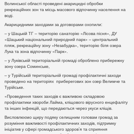
Волинської області проведені акарицидні обробки
рекреаційних зон та місць масового відпочинку населення на
воді.
Акарицидними заходами за договорами охопили:
– у Шацькій ТГ – територію санаторію «Лісова пісня», ДУ
«Шацький національний природний парк» – центральний
пляж, рекреаційну зону «Незабудка», територію біля озера
Лука та зона відпочинку «Парк».
– у Луківській територіальній громаді оброблено прибережну
зону озера Соминське,
– у Турійській територіальній громаді профілактичні заходи
проведено на територіях приберегових зон озер Велимче та
Турійське.
«Проведення таких заходів є важливою складовою
профілактики хвороби Лайма, кліщового вірусного енцефаліту
та інших інфекцій, що передаються через укуси кліщів.
Висловлюємо щиру подяку селищним головам громад за
розуміння важливості профілактичних заходів, підтримку
ініціатив у сфері громадського здоров’я та сприяння