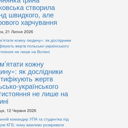
ковська створила
нд швидкого, але
рового харчування
ок, 21 Липня 2026
м’ятати кожну
ину»: як дослідники
нтифікують жертв
ьсько-українського
тистояння не лише на
ині
ця, 12 Червня 2026