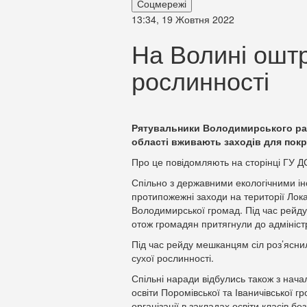
Соцмережі
13:34, 19 Жовтня 2022
На Волині оштр
рослинності
Рятувальники Володимирського рай
області вживають заходів для покр
Про це повідомляють на сторінці ГУ Д
Спільно з державними екологічними і
протипожежні заходи на території Локач
Володимирської громад. Під час рейду
отож громадян притягнули до адміністр
Під час рейду мешканцям сіл роз’ясн
сухої рослинності.
Спільні наради відбулись також з нача
освіти Поромівської та Іваничівської 
організації в закладах освіти класів 