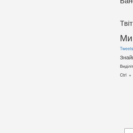
Бан
Тві
Ми 
Tweets
Знай
Виділі
Ctrl
Пои