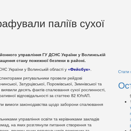
афували паліїв сухої
онного управління ГУ ДСНС України у Волинській
ащення стану пожежної безпеки в районі.
СНС України у Волинській області у
«Фейсбук»
.
Стати
нспекторами рятувальники провели рейдові
Ос
инської, Затурцівської, Поромівської, Зимнівської та
 виявили десять фактів спалювання сухої рослинності,
ативної відповідальності за статтею 82 КУпАП.
или вимоги законодавства щодо заборони спалювання
льниками управління освіти та керівниками закладів
громад, на яких розглянули питання створення та
безпеки, дружин юних рятувальників-пожежних та