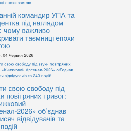
анній командир УПА та
дентка під наглядом
: чому важливо
кривати таємниці епохи
тою
, 04 Червня 2026
ти свою свободу під
ки повітряних тривог:
ижковий
енал-2026» об’єднав
тисяч відвідувачів та
 подій