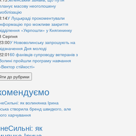
планує масову неоголошену
мобілізацію
8:14
У Луцькраді прокоментували
інформацію про можливе закриття
відділення «Укрпошти» у Княгининку
8 Серпня
23:00
У Нововолинську запрошують на
відзначення Дня молоді
22:01
60 фахівців супроводу ветеранів з
Волині пройшли програму навчання
«Вектор стійкості»
йти до рубрики
комендуємо
знеСильні: як
инянка Ірина