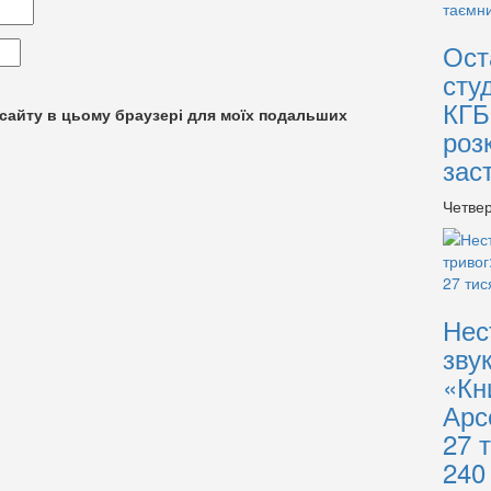
Ост
сту
КГБ
су сайту в цьому браузері для моїх подальших
роз
зас
Четвер
Нес
зву
«Кн
Арс
27 
240