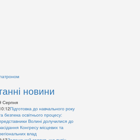
 патроном
танні новини
9 Серпня
10:12
Підготовка до навчального року
та безпека освітнього процесу:
представники Волині долучилися до
засідання Конгресу місцевих та
регіональних влад
9:13
Зеленський заявив, що путін