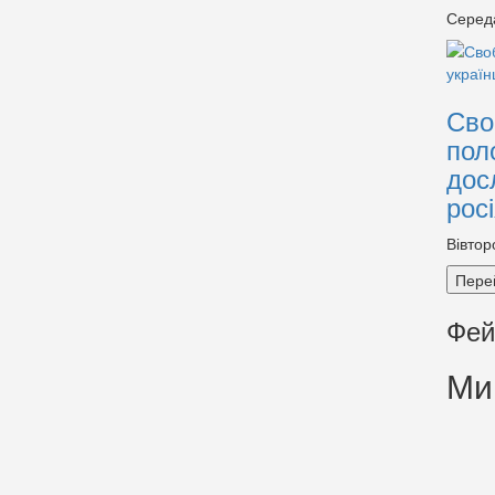
Серед
Сво
пол
дос
рос
Вівтор
Пере
Фей
Ми