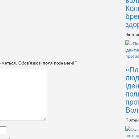
Кол
бре
здо
Вівтор
иметься.
Обов’язкові поля позначені
*
«Па
люд
іде
пол
про
Вол
П’ятни