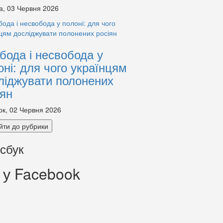
а, 03 Червня 2026
бода і несвобода у
оні: для чого українцям
ліджувати полонених
іян
ок, 02 Червня 2026
йти до рубрики
сбук
 у Facebook