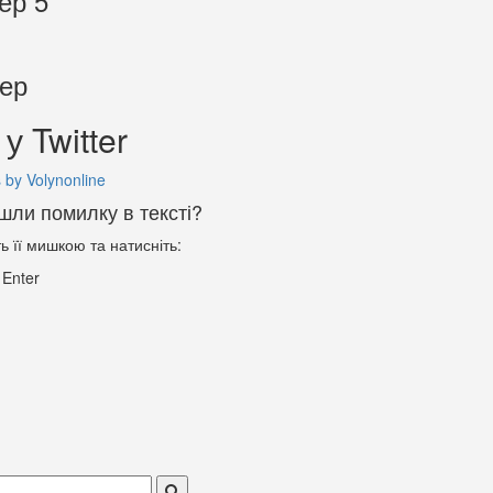
ер 5
тер
у Twitter
 by Volynonline
шли помилку в тексті?
ть її мишкою та натисніть:
+
Enter
ск: