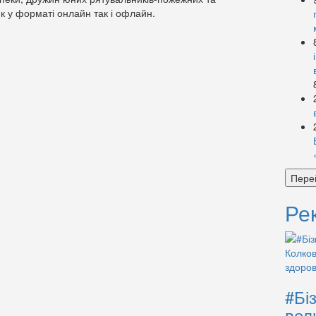
к у форматі онлайн так і офлайн.
Пере
Ре
#Бі
вол