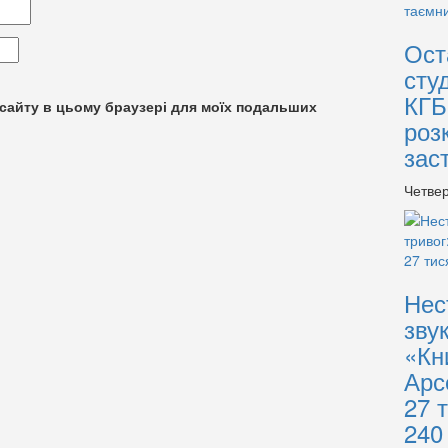
Ост
сту
КГБ
су сайту в цьому браузері для моїх подальших
роз
зас
Четвер
Нес
зву
«Кн
Арс
27 
240