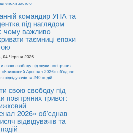
анній командир УПА та
дентка під наглядом
: чому важливо
кривати таємниці епохи
тою
, 04 Червня 2026
ти свою свободу під
ки повітряних тривог:
ижковий
енал-2026» об’єднав
тисяч відвідувачів та
 подій