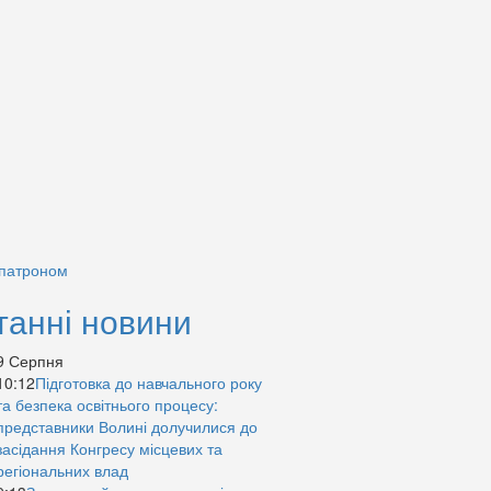
 патроном
танні новини
9 Серпня
10:12
Підготовка до навчального року
та безпека освітнього процесу:
представники Волині долучилися до
засідання Конгресу місцевих та
регіональних влад