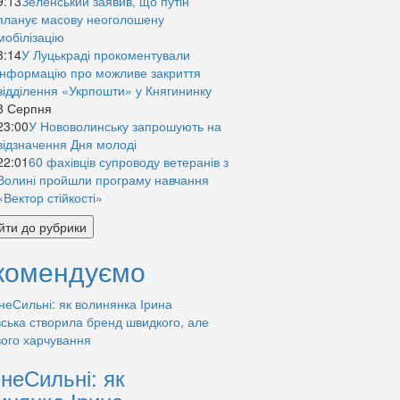
9:13
Зеленський заявив, що путін
планує масову неоголошену
мобілізацію
8:14
У Луцькраді прокоментували
інформацію про можливе закриття
відділення «Укрпошти» у Княгининку
8 Серпня
23:00
У Нововолинську запрошують на
відзначення Дня молоді
22:01
60 фахівців супроводу ветеранів з
Волині пройшли програму навчання
«Вектор стійкості»
йти до рубрики
комендуємо
знеСильні: як