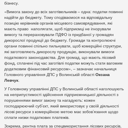
бізнесу.
«Вимога закону до всіх заготівельників – одна: податки повинні
надійти до бюджету. Тому сподіваємося на відповідальну
позицію керівників органів місцевого самоврядування, які
мають право наполягати, щоб підприємці не ігнорували
вимогу та перераховували ПДФО із придбаної у громадян
дикорослої продукції до бюджету. Громади та контролюючі
органи повинні спільно пильнувати, щоб комерційні структури,
які заготовляють дикорослу продукцію, виконували вимоги
податкового законодавства. Для громад, що мають лісовий
фонд, сплачені під час заготівлі податки можуть стати вагомим
додатковим фінансовий ресурсом», – зазначає начальниця
Головного управління ДПС у Волинській області
Оксана
Левчук
.
У Головному управлінні ДПС у Волинській області наголошують
на неприпустимості здійснення підприємницької діяльності з
порушеннями вимог закону та нагадують: кожен
господарюючий суб’єкт, який використовує у своїй діяльності
лісові ресурси з комерційною метою має зобов’язання щодо
сплати низки податкових платежів.
Зокрема, рентна плата за спецвикористання лісових ресурсів,