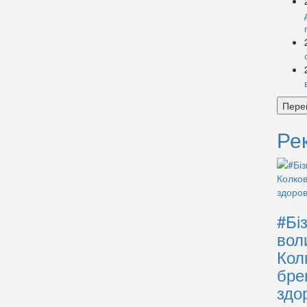
Пере
Ре
#Бі
вол
Кол
бре
здо