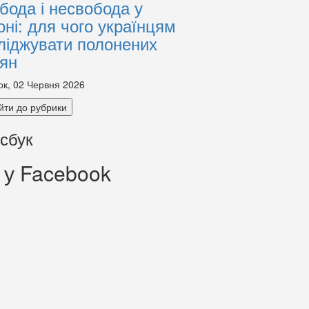
бода і несвобода у
оні: для чого українцям
ліджувати полонених
іян
ок, 02 Червня 2026
йти до рубрики
сбук
 у Facebook