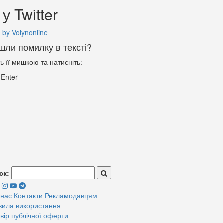
у Twitter
 by Volynonline
шли помилку в тексті?
ть її мишкою та натисніть:
+
Enter
ск:
 нас
Контакти
Рекламодавцям
вила використання
вір публічної оферти