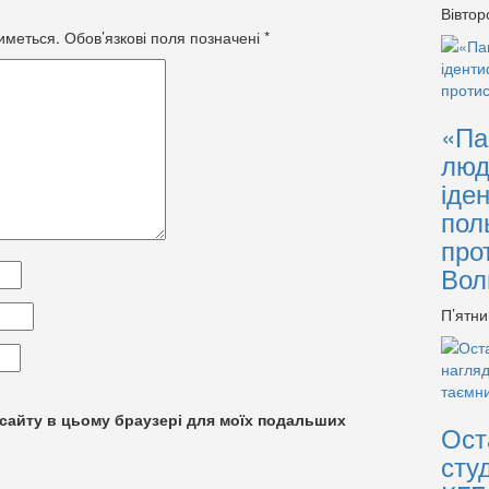
Вівтор
иметься.
Обов’язкові поля позначені
*
«Па
люд
іде
пол
про
Вол
П’ятни
су сайту в цьому браузері для моїх подальших
Ост
сту