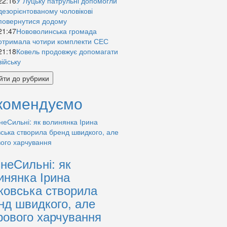
22:16
У Луцьку патрульні допомогли
дезорієнтованому чоловікові
повернутися додому
21:47
Нововолинська громада
отримала чотири комплекти СЕС
21:18
Ковель продовжує допомагати
війську
йти до рубрики
комендуємо
знеСильні: як
инянка Ірина
ковська створила
нд швидкого, але
рового харчування