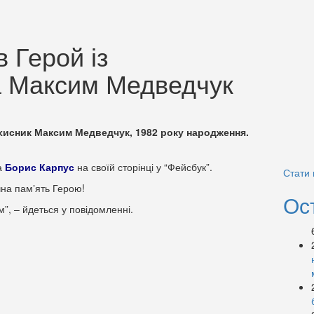
в Герой із
 Максим Медведчук
ахисник Максим Медведчук, 1982 року народження.
а
Борис Карпус
на своїй сторінці у “Фейсбук”.
Стати
чна памʼять Герою!
Ос
”, – йдеться у повідомленні.