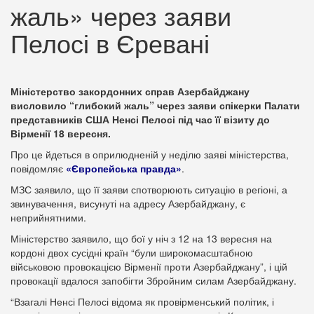
жаль» через заяви
Пелосі в Єревані
Міністерство закордонних справ Азербайджану
висловило “глибокий жаль” через заяви спікерки Палати
представників США Ненсі Пелосі під час її візиту до
Вірменії 18 вересня.
Про це йдеться в оприлюдненій у неділю заяві міністерства,
повідомляє
«Європейська правда»
.
МЗС заявило, що її заяви спотворюють ситуацію в регіоні, а
звинувачення, висунуті на адресу Азербайджану, є
неприйнятними.
Міністерство заявило, що бої у ніч з 12 на 13 вересня на
кордоні двох сусідні країн “були широкомасштабною
військовою провокацією Вірменії проти Азербайджану”, і цій
провокації вдалося запобігти Збройним силам Азербайджану.
“Взагалі Ненсі Пелосі відома як провірменський політик, і