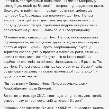
наявність провірменськи налаштованих членів Конгресу у
складі її делегації до Вірменії — яскраве підтвердження цього.
Враховуючи наближення періоду проміжних виборів до
Конгресу США, складається враження, що Ненсі Пелосі
використовує цей візит для свого внутрішньополітичного
порядку денного та для отримання підтримки вірменських
лобістських кіл у США”, – заявило МЗС Азербайджану
“З жалем наголошуємо, що Ненсі Пелосі, яка говорить про
справедливість, не продемонструвала жодної позиції щодо
політики агресії Вірменії проти Азербайджану, окупації
території Азербайджану протягом майже 30 років, етнічних
чисток сотень тисяч азербайджанців та інших подібних
серйозних злочинів, за які несе відповідальність Вірменія. Те,
що Ненсі Пелосі сказала під час свого візиту до Вірменії, слід
розцінювати як заяву на основі вірменської пропаганди”, –
додали у міністерстві.
Під час візиту у Єреван Ненсі Пелосі засудила атаки
Азербайджану проти Вірменії.
Вона зазначила, що США готові надати підтримку демократії,
суверенітету та територіальній цілісності Вірменії.
Говорячи про членство Вірменії в ОДКБ та нещодавню критику