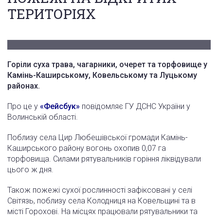
ТЕРИТОРІЯХ
Горіли суха трава, чагарники, очерет та торфовище у
Камінь-Каширському, Ковельському та Луцькому
районах.
Про це у
«Фейсбук»
повідомляє ГУ ДСНС України у
Волинській області.
Поблизу села Цир Любешівської громади Камінь-
Каширського району вогонь охопив 0,07 га
торфовища. Силами рятувальників горіння ліквідували
цього ж дня.
Також пожежі сухої рослинності зафіксовані у селі
Світязь, поблизу села Колодниця на Ковельщині та в
місті Горохові. На місцях працювали рятувальники та