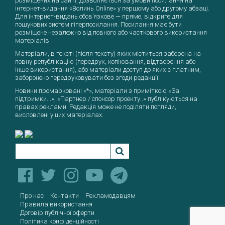
Текст, який буде надіслано нашим
розміщених на сайті, дозволяється за умови посилання на
інтернет-видання «Волинь Online» у першому або другому абзаці.
редакторам:
Для інтернет-видань обов’язкове — пряме, відкрите для
пошукових систем гіперпосилання. Посилання має бути
Надіслати
розміщене незалежно від повного або часткового використання
матеріалів.
Матеріали, в тексті (після тексту) яких міститься заборона на
повну републікацію (передрук, копіювання, відтворення або
інше використання), або матеріали доступ до яких є платним,
заборонено передруковувати без згоди редакції.
Новини промарковані «*», матеріали з приміткою «За
підтримки...», «Партнер / спонсор проекту..» публікуються на
правах реклами. Редакція може не поділяти погляди,
висловлені у цих матеріалах.
Про нас
Контакти
Рекламодавцям
Правила використання
Договір публічної оферти
Політика конфіденційності