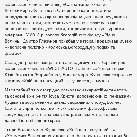
волинської ікони на виставці «Сакральний живопис
Володимира Жупанюка». Створенню кожної картини
передувала тривала кропітка дослідницька праця художника
по вивченню теми, яка лежатиме в основі сюжету, звідси
наповнення творів духовними, історичними та культурними
вимірами. У 2018 р. голова благодійного фонду «Рідна
Волинь» Дмитро Глазунов придбав у автора і подарував музею
живописне полотно «Холмська Богородиця у подіях та
фактах».
Сьогодні традиція меценатства продовжується. Керівництво
волинської компанії «WEST AUTO HUB» в особі директорки
Юлії РиковськоїEпридбало у Володимира Жупанюка сакральну
картину «Хліб наш насущний…» у колекцію музею.
Масштабний твір своєрідно розкриває євхаристійну тематику
та основні віхи життя Ісуса Христа, доповнюючи їх пейзажами
Луцька та зображенням давніх сакральних споруд Волині.
Картина вирізняється не тільки глибоким філософським
задумом, а ще є яскравим ілюстративним матеріалом з
давньої історії рідного краю.
Твори Володимира Жупанюка «Хліб наш насущний…»,
«Холмська Богородиця у подіях та фактах» та «І сотворив Бог