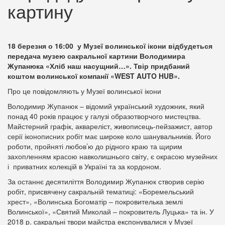
картину
18 березня о 16:00 у Музеї волинської ікони відбудеться
передача музею сакральної картини Володимира
Жупанюка «Хліб наш насущний…». Твір придбаний
коштом волинської компанії «WEST AUTO HUB».
Про це повідомляють у Музеї волинської ікони
Володимир Жупанюк – відомий український художник, який
понад 40 років працює у галузі образотворчого мистецтва.
Майстерний графік, аквареліст, живописець-пейзажист, автор
серії іконописних робіт має широке коло шанувальників. Його
роботи, пройняті любов’ю до рідного краю та щирим
захопленням красою навколишнього світу, є окрасою музейних
і приватних колекцій в Україні та за кордоном.
За останнє десятиліття Володимир Жупанюк створив серію
робіт, присвячену сакральній тематиці: «Боремельський
хрест», «Волинська Богоматір – покровителька землі
Волинської», «Святий Миколай – покровитель Луцька» та ін. У
2018 р. сакральні твори майстра експонувалися у Музеї