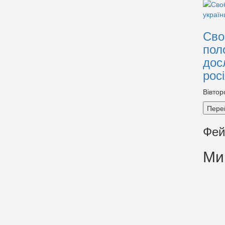
Сво
пол
дос
рос
Вівтор
Пере
Фей
Ми