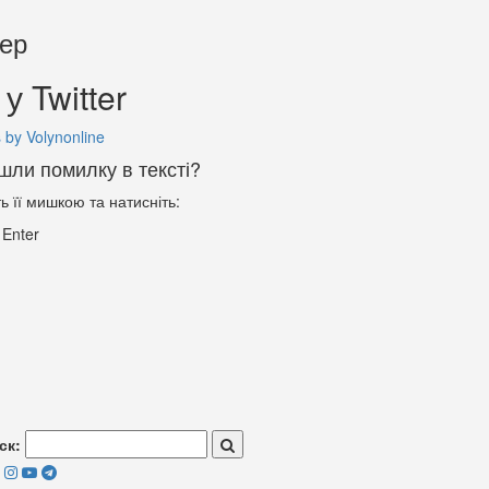
тер
у Twitter
 by Volynonline
шли помилку в тексті?
ть її мишкою та натисніть:
+
Enter
ск: