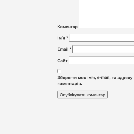
Коментар
Ім’я
*
Email
*
Сайт
Зберегти моє ім'я, e-mail, та адре
коментарів.