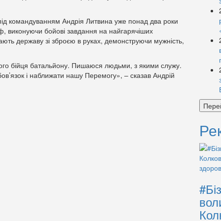
 під командуванням Андрія Литвина уже понад два роки
ї рф, виконуючи бойові завдання на найгарячіших
ють державу зі зброєю в руках, демонструючи мужність,
ого бійця батальйону. Пишаюся людьми, з якими служу.
ов’язок і наближати нашу Перемогу», – сказав Андрій
Пере
Ре
#Бі
вол
Кол