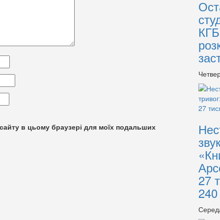
Ост
сту
КГБ
роз
зас
Четвер
Нес
су сайту в цьому браузері для моїх подальших
зву
«Кн
Арс
27 
240
Серед