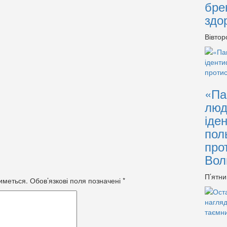
бре
здо
Вівтор
«Па
люд
іде
пол
про
Вол
П’ятни
иметься.
Обов’язкові поля позначені
*