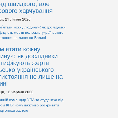
нд швидкого, але
рового харчування
ок, 21 Липня 2026
м’ятати кожну
ину»: як дослідники
нтифікують жертв
ьсько-українського
тистояння не лише на
ині
ця, 12 Червня 2026