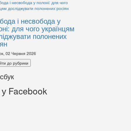
бода і несвобода у
оні: для чого українцям
ліджувати полонених
іян
ок, 02 Червня 2026
йти до рубрики
сбук
 у Facebook