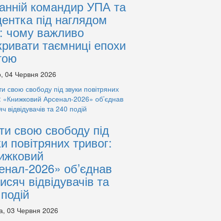
анній командир УПА та
дентка під наглядом
: чому важливо
кривати таємниці епохи
тою
, 04 Червня 2026
ти свою свободу під
ки повітряних тривог:
ижковий
енал-2026» об’єднав
тисяч відвідувачів та
 подій
а, 03 Червня 2026