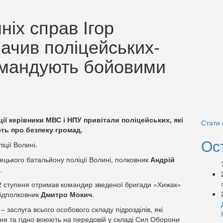
ніх справ Ігор
ачив поліцейських-
командують бойовими
ії керівники МВС і НПУ привітали поліцейських, які
Стати
ють про безпеку громад.
Ос
іції Волині.
цького батальйону поліції Волині, полковник
Андрій
.
 ступеня отримав командир зведеної бригади «Хижак»
підполковник
Дмитро Мокич
.
 заслуга всього особового складу підрозділів, які
ня та гідно воюють на передовій у складі Сил Оборони