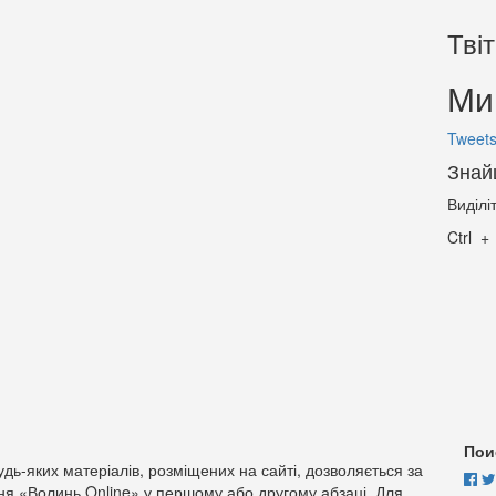
Тві
Ми 
Tweets
Знай
Виділі
Ctrl
Пои
дь-яких матеріалів, розміщених на сайті, дозволяється за
ня «Волинь Online» у першому або другому абзаці. Для