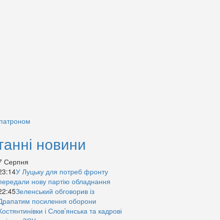
 патроном
танні новини
7 Серпня
23:14
У Луцьку для потреб фронту
передали нову партію обладнання
22:45
Зеленський обговорив із
Драпатим посилення оборони
Костянтинівки і Слов’янська та кадрові