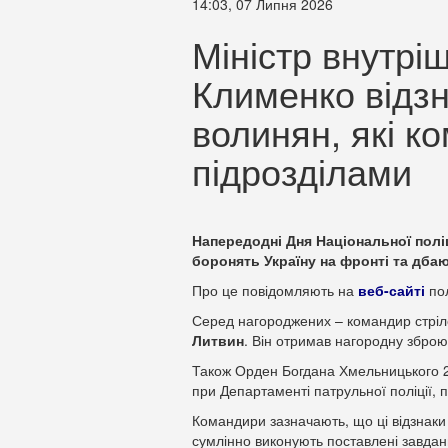
14:03, 07 Липня 2026
Міністр внутріш
Клименко відзн
волинян, які 
підрозділами
Напередодні Дня Національної поліц
боронять Україну на фронті та дба
Про це повідомляють на
веб-сайті
пол
Серед нагороджених – командир стріле
Литвин
. Він отримав нагородну зброю
Також Орден Богдана Хмельницького 2
при Департаменті патрульної поліції, 
Командири зазначають, що ці відзнаки –
сумлінно виконують поставлені завдан