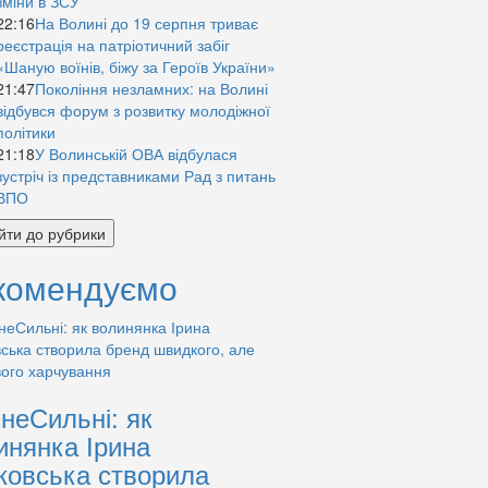
зміни в ЗСУ
22:16
На Волині до 19 серпня триває
реєстрація на патріотичний забіг
«Шаную воїнів, біжу за Героїв України»
21:47
Покоління незламних: на Волині
відбувся форум з розвитку молодіжної
політики
21:18
У Волинській ОВА відбулася
зустріч із представниками Рад з питань
ВПО
йти до рубрики
комендуємо
знеСильні: як
инянка Ірина
ковська створила