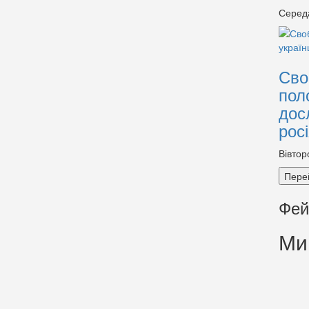
Серед
Сво
пол
дос
рос
Вівтор
Пере
Фей
Ми