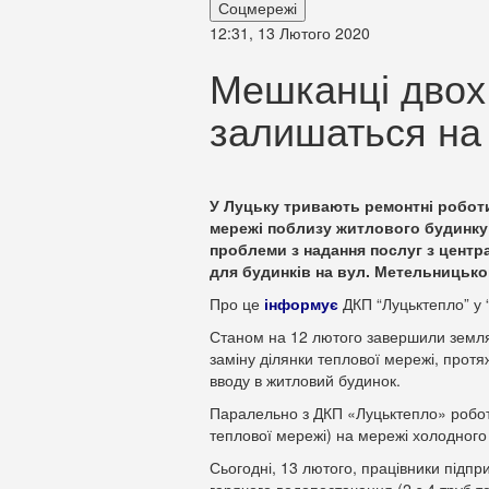
Соцмережі
12:31, 13 Лютого 2020
Мешканці двох
залишаться на 
У Луцьку тривають ремонтні роботи
мережі поблизу житлового будинку н
проблеми з надання послуг з центр
для будинків на вул. Метельницького
Про це
інформує
ДКП “Луцьктепло” у 
Станом на 12 лютого завершили земля
заміну ділянки теплової мережі, протя
вводу в житловий
будинок.
Паралельно з ДКП «Луцьктепло» роботи 
теплової мережі) на мережі холодног
Сьогодні, 13 лютого, працівники підпр