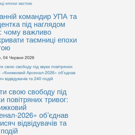
анній командир УПА та
дентка під наглядом
: чому важливо
кривати таємниці епохи
тою
, 04 Червня 2026
ти свою свободу під
ки повітряних тривог:
ижковий
енал-2026» об’єднав
тисяч відвідувачів та
 подій