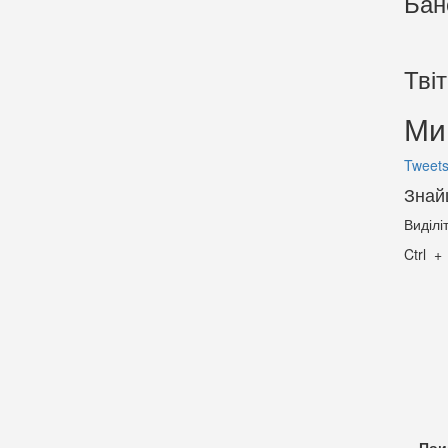
Бан
Тві
Ми 
Tweets
Знай
Виділі
Ctrl
Пои