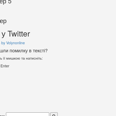
ер 5
тер
у Twitter
 by Volynonline
шли помилку в тексті?
ть її мишкою та натисніть:
+
Enter
ск: