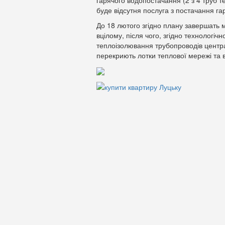
гарячого водопостачання (2 з 4 труб т
буде відсутня послуга з постачання г
До 18 лютого згідно плану завершать м
вцілому, після чого, згідно технологіч
теплоізолювання трубопроводів центр
перекриють лотки теплової мережі та в