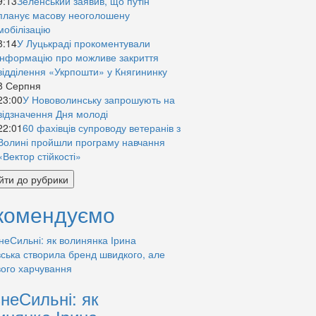
9:13
Зеленський заявив, що путін
планує масову неоголошену
мобілізацію
8:14
У Луцькраді прокоментували
інформацію про можливе закриття
відділення «Укрпошти» у Княгининку
8 Серпня
23:00
У Нововолинську запрошують на
відзначення Дня молоді
22:01
60 фахівців супроводу ветеранів з
Волині пройшли програму навчання
«Вектор стійкості»
йти до рубрики
комендуємо
знеСильні: як