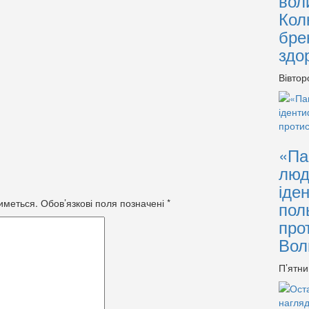
вол
Кол
бре
здо
Вівтор
«Па
люд
іде
иметься.
Обов’язкові поля позначені
*
пол
про
Вол
П’ятни