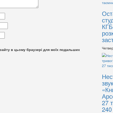
Ост
сту
КГБ
роз
зас
Четвер
су сайту в цьому браузері для моїх подальших
Нес
зву
«Кн
Арс
27 
240