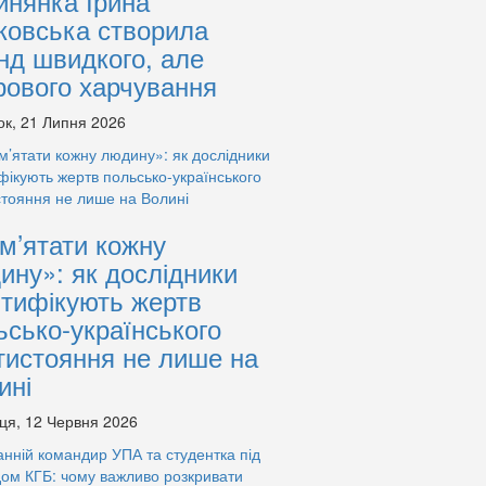
инянка Ірина
ковська створила
нд швидкого, але
рового харчування
ок, 21 Липня 2026
м’ятати кожну
ину»: як дослідники
нтифікують жертв
ьсько-українського
тистояння не лише на
ині
ця, 12 Червня 2026