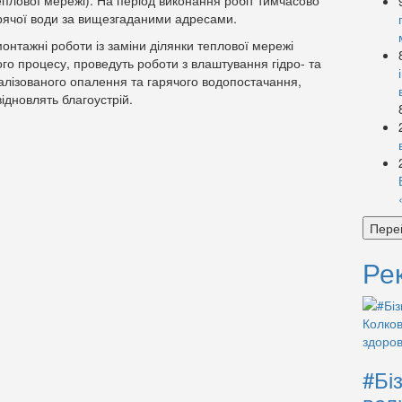
еплової мережі). На період виконання робіт тимчасово
арячої води за вищезгаданими адресами.
онтажні роботи із заміни ділянки теплової мережі
ного процесу, проведуть роботи з влаштування гідро- та
алізованого опалення та гарячого водопостачання,
ідновлять благоустрій.
Пере
Ре
#Бі