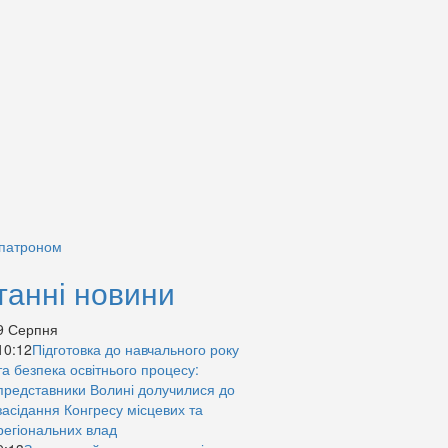
 патроном
танні новини
9 Серпня
10:12
Підготовка до навчального року
та безпека освітнього процесу:
представники Волині долучилися до
засідання Конгресу місцевих та
регіональних влад