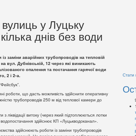
 вулиць у Луцьку
кілька днів без води
 із заміни аварійних трубопроводів на тепловій
а вул. Дубнівській, 12 через які виникають
алізованого опалення та постачання гарячої води
Стати
, 2 і 2-а.
“Фейсбук”.
Ос
ні роботи, що дасть можливість здійснити оперативну
жністю трубопроводів 250 м від теплової камери до
з ліквідації витоку (через який підтоплюються лотки
о водопостачання здійснює КП «Луцькводоканал».
иємства здійснюють роботи із заміни трубопроводів