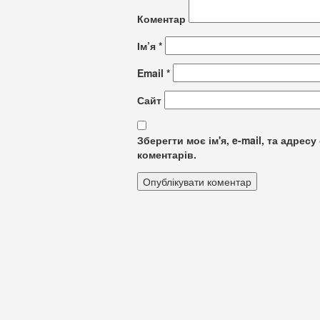
Коментар
Ім’я
*
Email
*
Сайт
Зберегти моє ім'я, e-mail, та адре
коментарів.