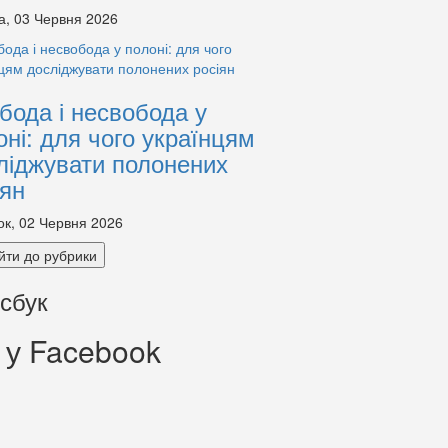
а, 03 Червня 2026
бода і несвобода у
оні: для чого українцям
ліджувати полонених
іян
ок, 02 Червня 2026
йти до рубрики
сбук
 у Facebook