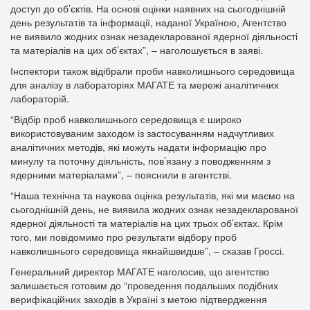
доступ до об’єктів. На основі оцінки наявних на сьогоднішній
день результатів та інформації, наданої Україною, Агентство
не виявило жодних ознак незадекларованої ядерної діяльності
та матеріалів на цих об’єктах”, – наголошується в заяві.
Інспектори також відібрали проби навколишнього середовища
для аналізу в лабораторіях МАГАТЕ та мережі аналітичних
лабораторій.
“Відбір проб навколишнього середовища є широко
використовуваним заходом із застосуванням надчутливих
аналітичних методів, які можуть надати інформацію про
минулу та поточну діяльність, пов’язану з поводженням з
ядерними матеріалами”, – пояснили в агентстві.
“Наша технічна та наукова оцінка результатів, які ми маємо на
сьогоднішній день, не виявила жодних ознак незадекларованої
ядерної діяльності та матеріалів на цих трьох об’єктах. Крім
того, ми повідомимо про результати відбору проб
навколишнього середовища якнайшвидше”, – сказав Гроссі.
Генеральний директор МАГАТЕ наголосив, що агентство
залишається готовим до “проведення подальших подібних
верифікаційних заходів в Україні з метою підтвердження