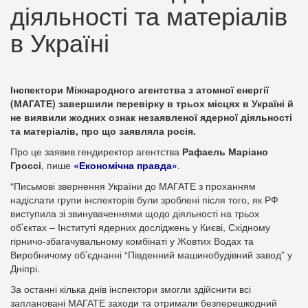
діяльності та матеріалів
в Україні
Інспектори Міжнародного агентства з атомної енергії
(МАГАТЕ) завершили перевірку в трьох місцях в Україні й
не виявили жодних ознак незаявленої ядерної діяльності
та матеріалів, про що заявляла росія.
Про це заявив гендиректор агентства
Рафаель Маріано
Гроссі
, пише
«Економічна правда»
.
“Письмові звернення України до МАГАТЕ з проханням
надіслати групи інспекторів були зроблені після того, як РФ
виступила зі звинуваченнями щодо діяльності на трьох
об’єктах – Інституті ядерних досліджень у Києві, Східному
гірничо-збагачувальному комбінаті у Жовтих Водах та
Виробничому об’єднанні “Південний машинобудівний завод” у
Дніпрі.
За останні кілька днів інспектори змогли здійснити всі
заплановані МАГАТЕ заходи та отримали безперешкодний