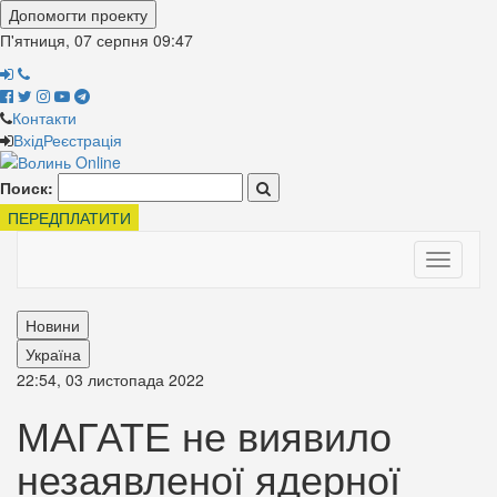
Допомогти проекту
П'ятниця, 07 серпня
09:47
Контакти
Вхід
Реєстрація
Поиск:
ПЕРЕДПЛАТИТИ
Toggle
navigati
Новини
Україна
22:54, 03 листопада 2022
МАГАТЕ не виявило
незаявленої ядерної