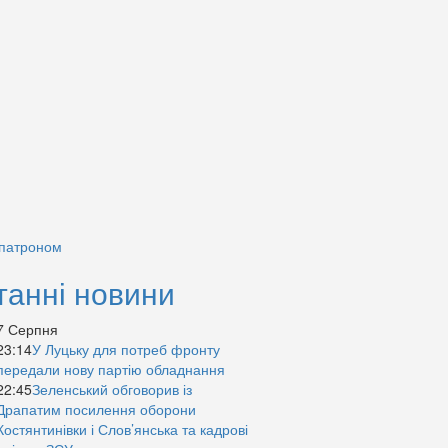
 патроном
танні новини
7 Серпня
23:14
У Луцьку для потреб фронту
передали нову партію обладнання
22:45
Зеленський обговорив із
Драпатим посилення оборони
Костянтинівки і Слов’янська та кадрові