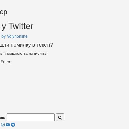
тер
у Twitter
 by Volynonline
шли помилку в тексті?
ть її мишкою та натисніть:
+
Enter
ск: