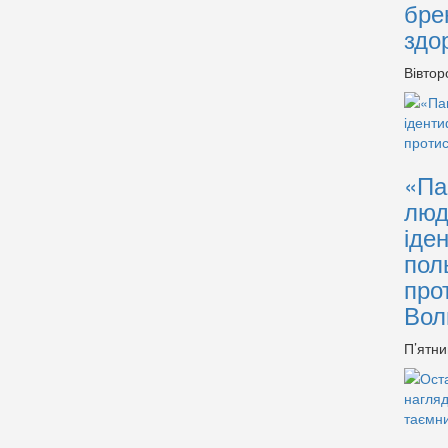
бре
здо
Вівтор
«Па
люд
іде
пол
про
Вол
П’ятни