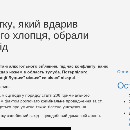
тку, який вдарив
го хлопця, обрали
ід
тані алкогольного сп’яніння, під час конфлікту, наніс
Стати
дар ножем в область тулуба. Потерпілого
ції Луцької міської клінічної лікарні.
Ос
олині.
місці події у порядку статті 208 Кримінального
им фактом розпочато кримінальне провадження за ст.
деться про умисне тяжке тілесне ушкодження.
ітку запобіжний захід – цілодобовий домашній арешт.