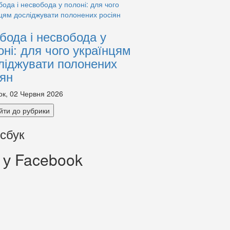
бода і несвобода у
оні: для чого українцям
ліджувати полонених
іян
ок, 02 Червня 2026
йти до рубрики
сбук
 у Facebook