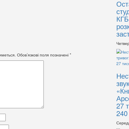
Ост
сту
КГБ
роз
зас
Четвер
иметься.
Обов’язкові поля позначені
*
Нес
зву
«Кн
Арс
27 
240
Серед