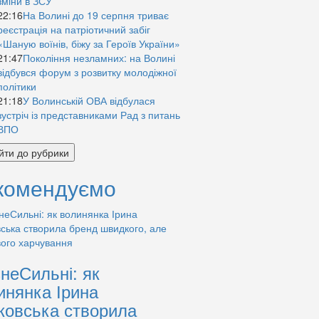
зміни в ЗСУ
22:16
На Волині до 19 серпня триває
реєстрація на патріотичний забіг
«Шаную воїнів, біжу за Героїв України»
21:47
Покоління незламних: на Волині
відбувся форум з розвитку молодіжної
політики
21:18
У Волинській ОВА відбулася
зустріч із представниками Рад з питань
ВПО
йти до рубрики
комендуємо
знеСильні: як
инянка Ірина
ковська створила