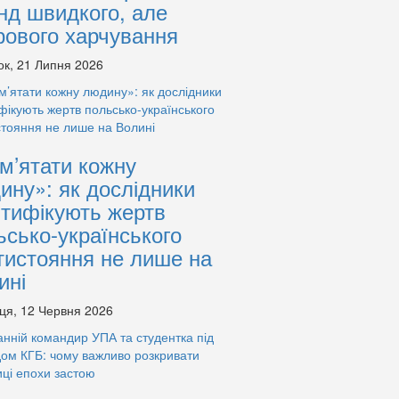
нд швидкого, але
рового харчування
ок, 21 Липня 2026
м’ятати кожну
ину»: як дослідники
нтифікують жертв
ьсько-українського
тистояння не лише на
ині
ця, 12 Червня 2026