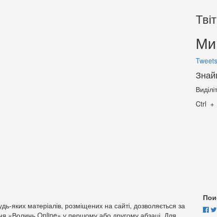
Тві
Ми 
Tweets
Знай
Виділі
Ctrl
Пои
дь-яких матеріалів, розміщених на сайті, дозволяється за
ня «Волинь Online» у першому або другому абзаці. Для