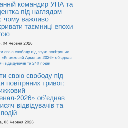
анній командир УПА та
дентка під наглядом
: чому важливо
кривати таємниці епохи
тою
, 04 Червня 2026
ти свою свободу під
ки повітряних тривог:
ижковий
енал-2026» об’єднав
тисяч відвідувачів та
 подій
а, 03 Червня 2026