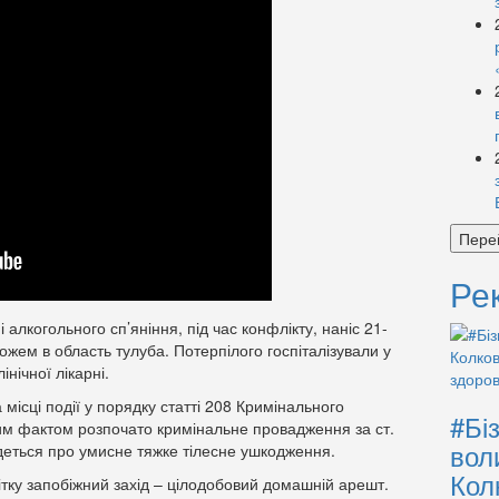
Пере
Ре
і алкогольного сп’яніння, під час конфлікту, наніс 21-
жем в область тулуба. Потерпілого госпіталізували у
інічної лікарні.
місці події у порядку статті 208 Кримінального
#Бі
им фактом розпочато кримінальне провадження за ст.
вол
деться про умисне тяжке тілесне ушкодження.
Кол
ітку запобіжний захід – цілодобовий домашній арешт.