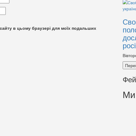
Сво
пол
су сайту в цьому браузері для моїх подальших
дос
рос
Вівтор
Пере
Фей
Ми