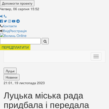
Допомогти проекту
Четвер, 06 серпня
15:52
Контакти
Вхід
Реєстрація
Поиск:
ПЕРЕДПЛАТИТИ
Toggle
navigati
Луцьк
Новини
21:01, 19 листопада 2023
Луцька міська рада
придбала і передала