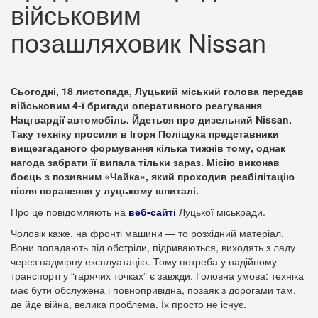
військовим
позашляховик Nissan
Сьогодні, 18 листопада, Луцький міський голова передав
військовим 4-ї бригади оперативного реагування
Нацгвардії автомобіль. Йдеться про дизельний Nissan.
Таку техніку просили в Ігоря Поліщука представники
вищезгаданого формування кілька тижнів тому, однак
нагода забрати її випала тільки зараз. Місію виконав
боєць з позивним «Чайка», який проходив реабілітацію
після поранення у луцькому шпиталі.
Про це повідомляють на
веб-сайті
Луцької міськради.
Чоловік каже, на фронті машини — то розхідний матеріал.
Вони попадають під обстріли, підриваються, виходять з ладу
через надмірну експлуатацію. Тому потреба у надійному
транспорті у “гарячих точках” є завжди. Головна умова: техніка
має бути обслужена і повнопривідна, позаяк з дорогами там,
де йде війна, велика проблема. Їх просто не існує.