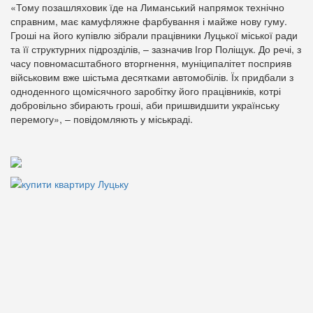
«Тому позашляховик їде на Лиманський напрямок технічно
справним, має камуфляжне фарбування і майже нову гуму.
Гроші на його купівлю зібрали працівники Луцької міської ради
та її структурних підрозділів, – зазначив Ігор Поліщук. До речі, з
часу повномасштабного вторгнення, муніципалітет посприяв
військовим вже шістьма десятками автомобілів. Їх придбали з
одноденного щомісячного заробітку його працівників, котрі
добровільно збирають гроші, аби пришвидшити українську
перемогу», – повідомляють у міськраді.