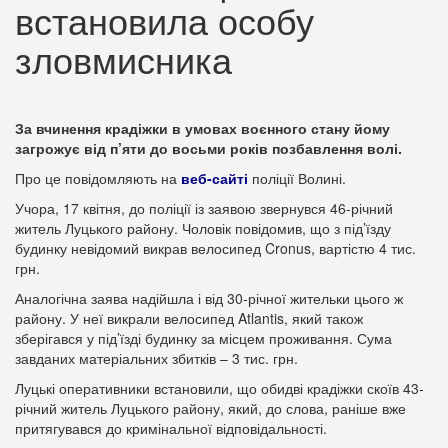
встановила особу
зловмисника
За вчинення крадіжки в умовах воєнного стану йому
загрожує від п’яти до восьми років позбавлення волі.
Про це повідомляють на
веб-сайті
поліції Волині.
Учора, 17 квітня, до поліції із заявою звернувся 46-річний
житель Луцького району. Чоловік повідомив, що з під’їзду
будинку невідомий викрав велосипед Cronus, вартістю 4 тис.
грн.
Аналогічна заява надійшла і від 30-річної жительки цього ж
району. У неї викрали велосипед Atlantis, який також
зберігався у під’їзді будинку за місцем проживання. Сума
завданих матеріальних збитків – 3 тис. грн.
Луцькі оперативники встановили, що обидві крадіжки скоїв 43-
річний житель Луцького району, який, до слова, раніше вже
притягувався до кримінальної відповідальності.