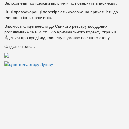
Велосипеди поліцейські вилучили, їх повернуть власникам.
Нині правоохоронці перевіряють чоловіка на причетність до
вчинення інших злочинів.
Відомості слідчі внесли до Єдиного реєстру досудових
розслідувань за ч. 4 ст. 185 Кримінального кодексу України.
Йдеться про крадіжку, вчинену в умовах воєнного стану.
Слідство триває.