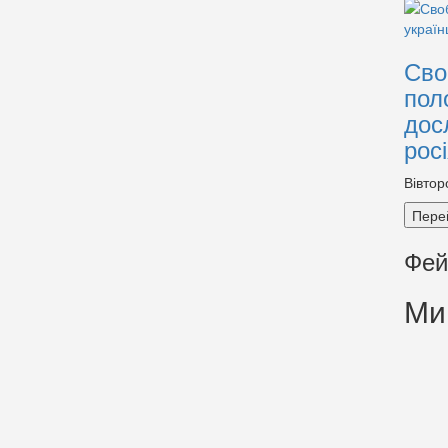
Сво
пол
дос
рос
Вівтор
Пере
Фей
Ми