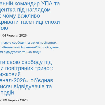
анній командир УПА та
дентка під наглядом
: чому важливо
кривати таємниці епохи
тою
, 04 Червня 2026
ти свою свободу під
ки повітряних тривог:
ижковий
енал-2026» об’єднав
тисяч відвідувачів та
 подій
а, 03 Червня 2026