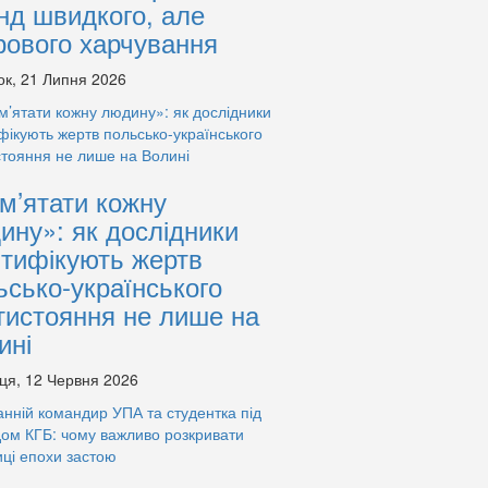
нд швидкого, але
рового харчування
ок, 21 Липня 2026
м’ятати кожну
ину»: як дослідники
нтифікують жертв
ьсько-українського
тистояння не лише на
ині
ця, 12 Червня 2026