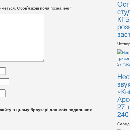
Ост
иметься.
Обов’язкові поля позначені
*
сту
КГБ
роз
зас
Четвер
Нес
зву
«Кн
Арс
27 
су сайту в цьому браузері для моїх подальших
240
Серед