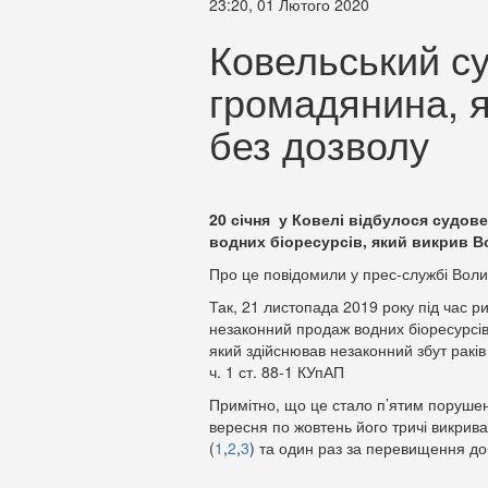
23:20, 01 Лютого 2020
Ковельський с
громадянина, я
без дозволу
20 січня у Ковелі відбулося судове
водних біоресурсів, який викрив 
Про це повідомили у прес-службі Вол
Так, 21 листопада 2019 року під час 
незаконний продаж водних біоресурсі
який здійснював незаконний збут раків
ч. 1 ст. 88-1 КУпАП
Примітно, що це стало п’ятим порушен
вересня по жовтень його тричі викрив
(
1
,
2
,
3
) та один раз за перевищення до