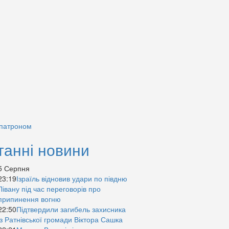
 патроном
танні новини
5 Серпня
23:19
Ізраїль відновив удари по півдню
Лівану під час переговорів про
припинення вогню
22:50
Підтвердили загибель захисника
із Ратнівської громади Віктора Сашка