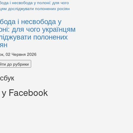
бода і несвобода у
оні: для чого українцям
ліджувати полонених
іян
ок, 02 Червня 2026
йти до рубрики
сбук
 у Facebook