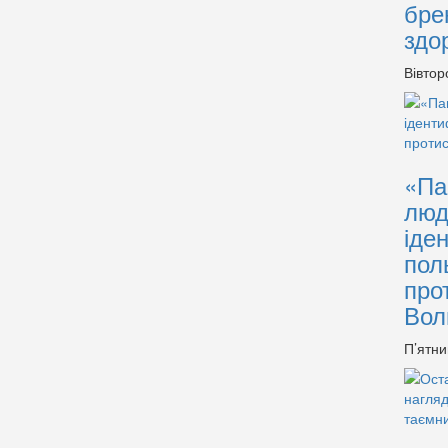
бре
здо
Вівтор
«Па
люд
іде
пол
про
Вол
П’ятни