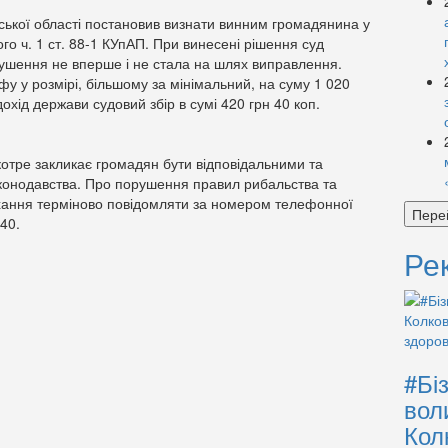
ської області постановив визнати винним громадянина у
о ч. 1 ст. 88-1 КУпАП. При винесені рішення суд
ушення не вперше і не стала на шлях виправлення.
у у розмірі, більшому за мінімальний, на суму 1 020
охід держави судовий збір в сумі 420 грн 40 коп.
отре закликає громадян бути відповідальними та
конодавства. Про порушення правил рибальства та
хання терміново повідомляти за номером телефонної
Пере
 40.
Ре
#Бі
вол
Кол