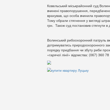
Ковельський міськрайонний суд Волин
вчинені правопорушення, передбаченог
врахував, що особа вчинила правопор
Тому обрали стягнення у вигляді штраф
грн. Також суд постановив стягнути в д
Волинський рибоохоронний патруль вк
дотримуватись природоохоронного за
порядку придбання чи збуту риби про
«гарячої лінії» відомства: (067) 360 78