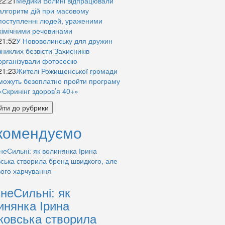
22:21
Медики Волині відпрацювали
алгоритм дій при масовому
поступленні людей, ураженими
хімічними речовинами
21:52
У Нововолинську для дружин
зниклих безвісти Захисників
організували фотосесію
21:23
Жителі Рожищенської громади
можуть безоплатно пройти програму
«Скринінг здоров’я 40+»
йти до рубрики
комендуємо
знеСильні: як
инянка Ірина
ковська створила