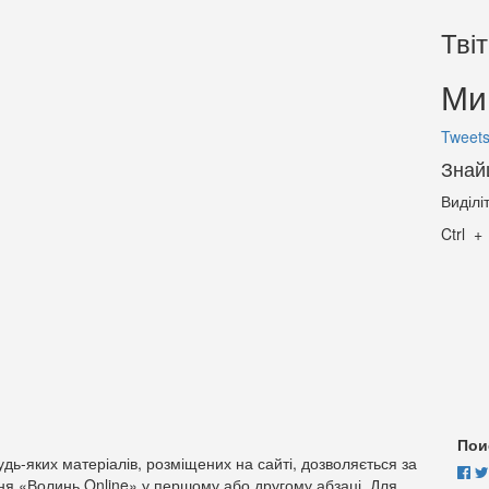
Тві
Ми 
Tweets
Знай
Виділі
Ctrl
Пои
дь-яких матеріалів, розміщених на сайті, дозволяється за
ня «Волинь Online» у першому або другому абзаці. Для