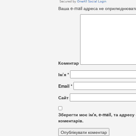
Ваша e-mail адреса не оприлюднюват
Коментар
Ім’я
*
Email
*
Сайт
Зберегти моє ім'я, e-mail, та адре
коментарів.