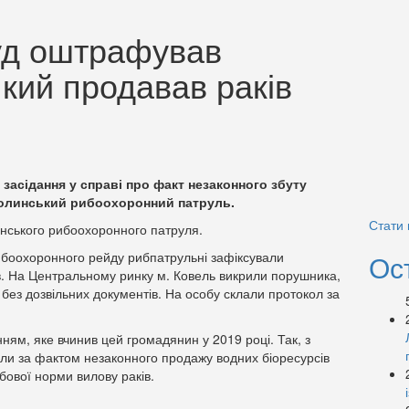
уд оштрафував
кий продавав раків
 засідання у справі про факт незаконного збуту
Волинський рибоохоронний патруль.
Стати
инського рибоохоронного патруля.
рибоохоронного рейду рибпатрульні зафіксували
Ос
в. На Центральному ринку м. Ковель викрили порушника,
 без дозвільних документів. На особу склали протокол за
ням, яке вчинив цей громадянин у 2019 році. Так, з
али за фактом незаконного продажу водних біоресурсів
бової норми вилову раків.