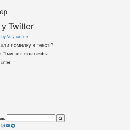
тер
у Twitter
 by Volynonline
шли помилку в тексті?
ть її мишкою та натисніть:
+
Enter
ск: