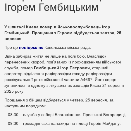
Ігорем Гембицьким
У шпиталі Києва помер військовослужбовець Ігор
Гембицький. Прощання з Героєм відбудеться завтра, 25
вересня
Про це
повідомляє
Ковельська міська рада.
Війна забирає життя не лише на полі бою. Внаслідок
перенесених хвороб, пов’язаних із проходженням військової
служби, помер
Гембицький Ігор Петрович
, старший
оператор відділення радіорозвідки взводу радіорозвідки
розвідувальної роти військової частини А4667. Його серце
зупинилося в одному з лікувальних закладів Києва 21 вересня
2025 року.
Прощання з бійцем відбудеться у четвер, 25 вересня, за
наступним порядком:
– 08:30 – служба у соборі Благовіщення Пресвятої Богородиці;
– 09:30 – громадянська панахида на площі Героїв Майдану.