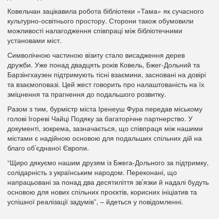
Ковельчан зацікавила робота бібліотеки «Тама» як сучасного
культурно-освітнього простору. Сторони також обумовили
можливості налагодження співпраці між бібліотечними
установами міст.
Символічною частиною візиту стало висадження дерев
дружби. Уже понад двадцять років Ковель, Бжег-Дольний та
Барзінгхаузен підтримують тісні взаємини, засновані на довірі
та взаємоповазі. Цей жест говорить про налаштованість на їх
зміцнення та прагнення до подальшого розвитку.
Разом з тим, бурмістр міста Іренеуш Фура передав міському
голові Ігореві Чайці Подяку за багаторічне партнерство. У
документі, зокрема, зазначається, що співпраця між нашими
містами є надійною основою для подальших спільних дій на
благо об’єднаної Європи.
“Щиро дякуємо нашим друзям із Бжега-Дольного за підтримку,
солідарність з українським народом. Переконані, що
напрацьовані за понад два десятиліття зв’язки й надалі будуть
основою для нових спільних проєктів, корисних ініціатив та
успішної реалізації задумів”, – йдеться у повідомленні.