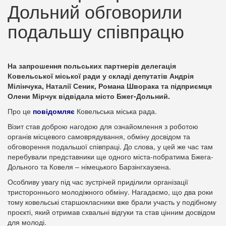
Дольний обговорили
подальшу співпрацю
На запрошення польських партнерів делегація
Ковельської міської ради у складі депутатів Андрія
Мілінчука, Наталії Сеник, Романа Шворака та підприємця
Олени Мірчук відвідала місто Бжег-Дольний.
Про це
повідомляє
Ковельська міська рада.
Візит став доброю нагодою для ознайомлення з роботою
органів місцевого самоврядування, обміну досвідом та
обговорення подальшої співпраці. До слова, у цей же час там
перебували представники ще одного міста-побратима Бжега-
Дольного та Ковеля – німецького Барзінгхаузена.
Особливу увагу під час зустрічей приділили організації
тристороннього молодіжного обміну. Нагадаємо, що два роки
тому ковельські старшокласники вже брали участь у подібному
проєкті, який отримав схвальні відгуки та став цінним досвідом
для молоді.