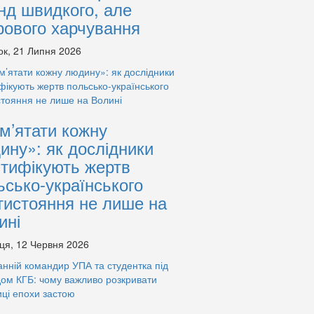
нд швидкого, але
рового харчування
ок, 21 Липня 2026
м’ятати кожну
ину»: як дослідники
нтифікують жертв
ьсько-українського
тистояння не лише на
ині
ця, 12 Червня 2026