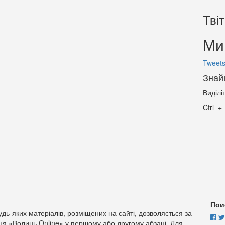
Тві
Ми 
Tweets
Знай
Виділі
Ctrl
Пои
дь-яких матеріалів, розміщених на сайті, дозволяється за
ня «Волинь Online» у першому або другому абзаці. Для