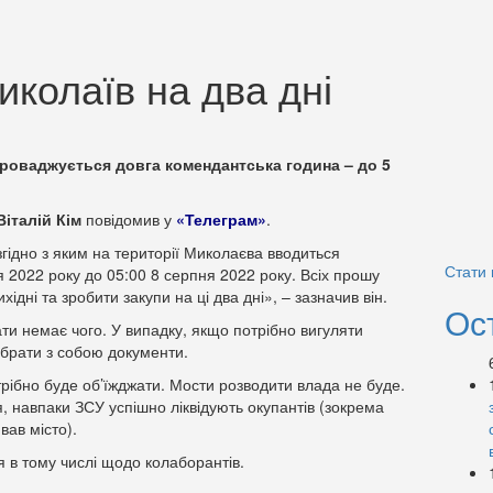
иколаїв на два дні
проваджується довга комендантська година – до 5
Віталій Кім
повідомив у
«Телеграм»
.
гідно з яким на території Миколаєва вводиться
Стати
 2022 року до 05:00 8 серпня 2022 року. Всіх прошу
ідні та зробити закупи на ці два дні», – зазначив він.
Ос
и немає чого. У випадку, якщо потрібно вигуляти
 брати з собою документи.
отрібно буде об’їжджати. Мости розводити влада не буде.
я, навпаки ЗСУ успішно ліквідують окупантів (зокрема
вав місто).
я в тому числі щодо колаборантів.