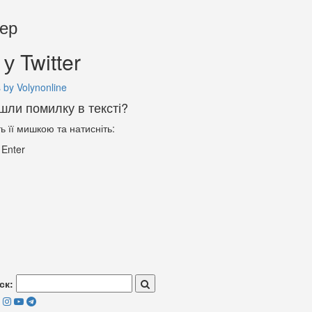
тер
у Twitter
 by Volynonline
шли помилку в тексті?
ть її мишкою та натисніть:
+
Enter
ск: