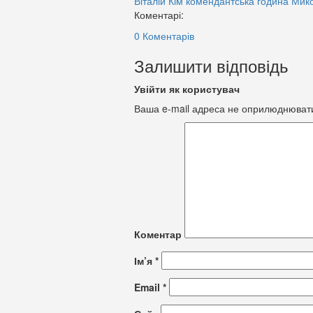
Віталій Кім
комендантська година
Мико
Коментарі:
0 Коментарів
Залишити відповідь
Увійти як користувач
Ваша e-mail адреса не оприлюднюват
Коментар
Ім’я
*
Email
*