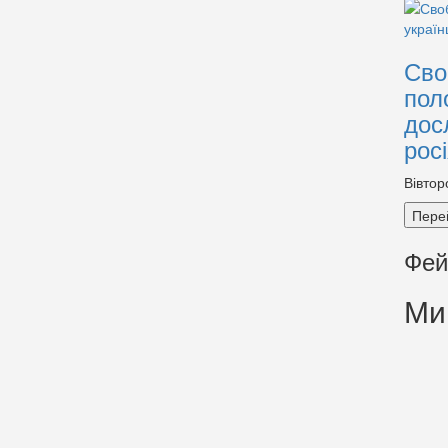
Сво
пол
дос
рос
Вівтор
Пере
Фей
Ми