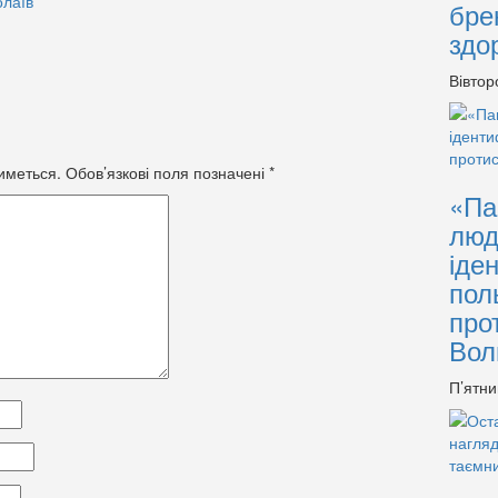
лаїв
бре
здо
Вівтор
иметься.
Обов’язкові поля позначені
*
«Па
люд
іде
пол
про
Вол
П’ятни