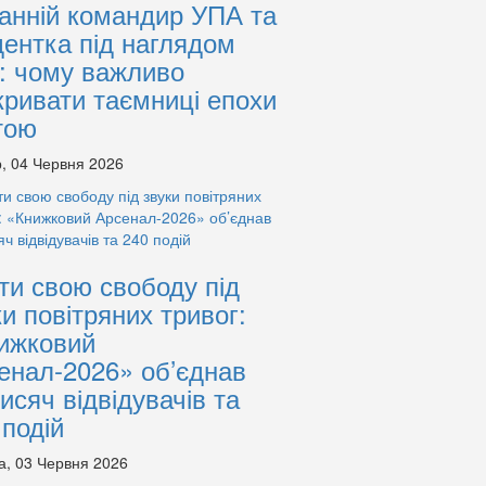
анній командир УПА та
дентка під наглядом
: чому важливо
кривати таємниці епохи
тою
, 04 Червня 2026
ти свою свободу під
ки повітряних тривог:
ижковий
енал-2026» об’єднав
тисяч відвідувачів та
 подій
а, 03 Червня 2026