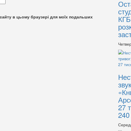
Ост
сту
су сайту в цьому браузері для моїх подальших
КГБ
роз
зас
Четвер
Нес
зву
«Кн
Арс
27 
240
Серед