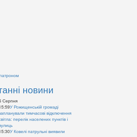
 патроном
танні новини
6 Серпня
15:59
У Рожищенській громаді
запланували тимчасові відключення
світла: перелік населених пунктів і
вулиць
15:30
У Ковелі патрульні виявили