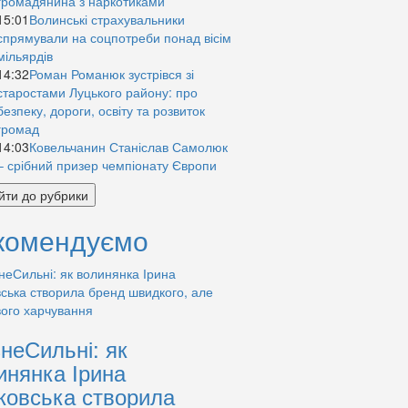
громадянина з наркотиками
15:01
Волинські страхувальники
спрямували на соцпотреби понад вісім
мільярдів
14:32
Роман Романюк зустрівся зі
старостами Луцького району: про
безпеку, дороги, освіту та розвиток
громад
14:03
Ковельчанин Станіслав Самолюк
– срібний призер чемпіонату Європи
йти до рубрики
комендуємо
знеСильні: як
инянка Ірина
ковська створила