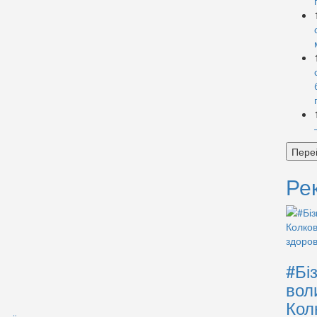
Пере
Ре
#Бі
вол
Кол