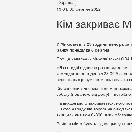
Україна
13:04, 05 Серпня 2022
Кім закриває М
У Миколаєві з 23 години вечора за
ранку понеділка 8 серпня.
Про це начальник Миколаївської ОВА
«Я сьогодні підписав розпорядження, з
комендантська година з 23:00 5 серпня
віднестись з розумінням, спланувати вих
Кім запевнив: чесним людям переживат
собаку (недалеко від дому) – потрібно
На вихідні місто закривається, його п
Ніякого нападу від ворога не очікуєтьс
знищили дивізіон С-300, який обстрілю
Райони міста будуть відпрацьовуватис