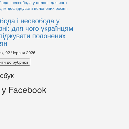
бода і несвобода у
оні: для чого українцям
ліджувати полонених
іян
ок, 02 Червня 2026
йти до рубрики
сбук
 у Facebook