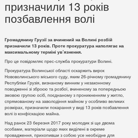
призначили 13 років
позбавлення волі
Громадянину Грузії за вчинений на Волині розбій
призначили 13 років. Проте прокуратура наполягає на
максимальному терміні ув’язнення.
Про це повідомляє прес-служба прокуратури Волині.
Прокуратура Волинської області оскаржить вирок
Нововолинського міського суду, яким 26-річному громадянину
Республіки Грузія, визнаному винним у незаконному
поводженні зі зброєю та розбої, вчиненому за попередньою
змовою групою осіб, поєднаному з проникненням у житло,
спрямованому на заволодіння майном у особливо великих
розмірах, призначили покарання у виді 13 років позбавлення
волі із конфіскацією майна.
Над ранок 23 березня 2017 року молодик зі ще двома
особами, матеріали щодо яких виділені в окреме
провадження, прихопивши з собою усе необхідне для