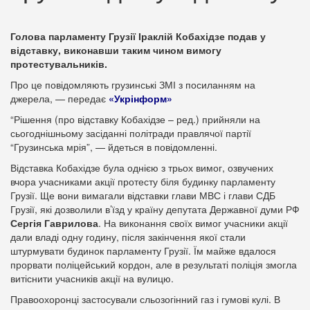
Голова парламенту Грузії Іраклій Кобахідзе подав у
відставку, виконавши таким чином вимогу
протестувальників.
Про це повідомляють грузинські ЗМІ з посиланням на
джерела, — передає
«Укрінформ»
“Рішення (про відставку Кобахідзе – ред.) прийняли на
сьогоднішньому засіданні політради правлячої партії
“Грузинська мрія”, — йдеться в повідомленні.
Відставка Кобахідзе була однією з трьох вимог, озвучених
вчора учасниками акції протесту біля будинку парламенту
Грузії. Ще вони вимагали відставки глави МВС і глави СДБ
Грузії, які дозволили в’їзд у країну депутата Державної думи РФ
Сергія Гаврилова
. На виконання своїх вимог учасники акції
дали владі одну годину, після закінчення якої стали
штурмувати будинок парламенту Грузії. Їм майже вдалося
прорвати поліцейський кордон, але в результаті поліція змогла
витіснити учасників акції на вулицю.
Правоохоронці застосували сльозогінний газ і гумові кулі. В