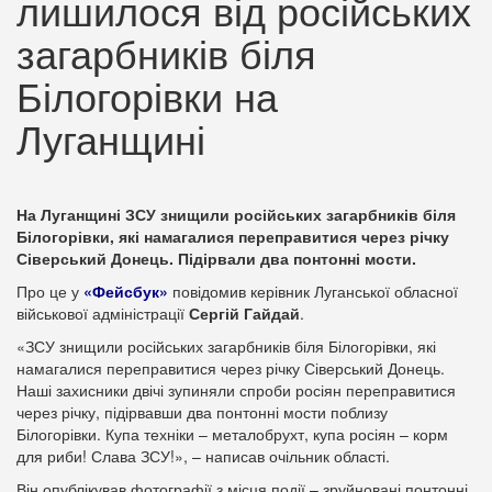
лишилося від російських
загарбників біля
Білогорівки на
Луганщині
На Луганщині ЗСУ знищили російських загарбників біля
Білогорівки, які намагалися переправитися через річку
Сіверський Донець. Підірвали два понтонні мости.
Про це у
«Фейсбук»
повідомив керівник Луганської обласної
військової адміністрації
Сергій Гайдай
.
«ЗСУ знищили російських загарбників біля Білогорівки, які
намагалися переправитися через річку Сіверський Донець.
Наші захисники двічі зупиняли спроби росіян переправитися
через річку, підірвавши два понтонні мости поблизу
Білогорівки. Купа техніки – металобрухт, купа росіян – корм
для риби! Слава ЗСУ!», – написав очільник області.
Він опублікував фотографії з місця події – зруйновані понтонні