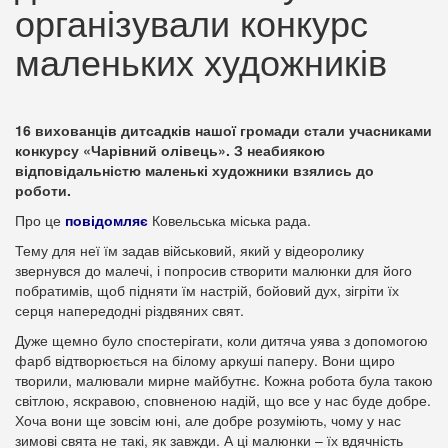
організували конкурс
маленьких художників
16 вихованців дитсадків нашої громади стали учасниками
конкурсу «Чарівний олівець». З неабиякою
відповідальністю маленькі художники взялись до
роботи.
Про це
повідомляє
Ковельська міська рада.
Тему для неї їм задав військовий, який у відеоролику
звернувся до малечі, і попросив створити малюнки для його
побратимів, щоб підняти їм настрій, бойовий дух, зігріти їх
серця напередодні різдвяних свят.
Дуже щемно було спостерігати, коли дитяча уява з допомогою
фарб відтворюється на білому аркуші паперу. Вони щиро
творили, малювали мирне майбутнє. Кожна робота була такою
світлою, яскравою, сповненою надій, що все у нас буде добре.
Хоча вони ще зовсім юні, але добре розуміють, чому у нас
зимові свята не такі, як завжди. А ці малюнки – їх вдячність