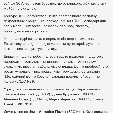
воїнам ЗСУ, які готові боротись до останнього, аби захистити
майбутнє цих діток.
Конкурс, який організував Центр професійного розвитку
педагогічних працівників, проходив у ЗДО № 9. Господарі для
своїх маленьких гостей показали лялькову виставу,
приготували цікаві розваги.
У той час журі визначало переможців творчих змагань.
Розмірковували довго, адже малюнки дуже гарні, душевні,
кожен з них заслуговує на увагу.
Вирішили, що усі роботи дітвори варто відзначити, а авторів
нагородити грамотами та цінними призами. Були також
смаколики, про які подбала міська влада, Центр професійного
розвитку педагогічних працівників, громадська організація
“Молодіжний центр Ковель”, заклади дошкільної освіти та
колектив ЗДО № 9.
У результаті визначили три призових місця. Переможцями
стали –
Анна
Іхо
(ЗДО № 2),
Діана Круткова
(ЗДО № 6),
Меланія Бірук
(ЗДО № 9),
Марія Чернова
(ЗДО 11),
Злата
Голуб
(ЗДО № 13).
Друге місце посіли –
Ангеліна Поляк
(ЗДО № 1),
Олександра