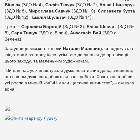
Віндюк
(ЗДО № 4),
Софія Ткачук
(ЗДО № 7),
Аліна Шинкарук
(ЗДО № 8),
Мирослава Савчук
(ЗДО № 10),
Єлизавета Кухта
(ЗДО № 12),
Емілія Шульгач
(ЗДО № 14).
Третє
– Серафим Бородій
(ЗДО № 3),
Еліна Шевчик
(ЗДО №
5),
Сара Тищук
(ЗДО с. Білин),
Анастасія Бай
(ЗДО с.
Зелена).
Заступниця міського голови
Наталія Маленицька
подякувала
ініціаторам за гарну ідею, усім, хто доєднався до організації
цього заходу, та маленьким художникам.
“Ви для нас усіх влаштували дуже позитивний день, впевнена,
що воїнам дуже сподобаються ваші роботи. Хочеться, щоб ви
усі росли в мирній країні і мали щасливе дитинство”, – сказала
вона.