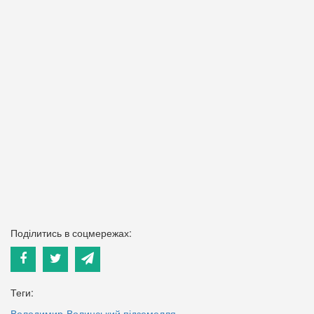
Поділитись в соцмережах:
Теги:
Володимир-Волинський
підземелля