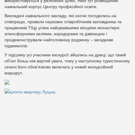
використовується у релігійних цілях. Нині тут розміщений
навчальний корпус Центру професійної освіти.
Викладачі навчального закладу, які охоче погодились на
співпрацю, провели наукових співробітників заповідника та
працівників ТІЦу усіма найцікавішими місцями монастиря:
атмосферними келіями, коридорами та дзвіницею і
продемонстрували найголовнішу родзинку – загадкове
підземелля.
У підсумку усі учасники екскурсії зійшлись на думці, що такий
об’єкт більш ніж вартий уваги, тому у наступному туристичному
сезоні його обов’язково включать у новий екскурсійний
маршрут.