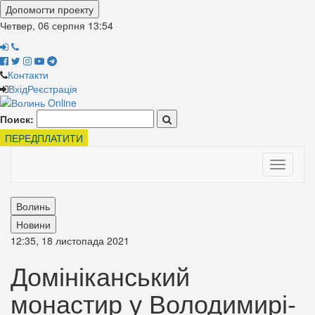
Допомогти проекту
Четвер, 06 серпня
13:54
Контакти
Вхід
Реєстрація
Поиск:
ПЕРЕДПЛАТИТИ
Toggle
navigati
Волинь
Новини
12:35, 18 листопада 2021
Домініканський
монастир у Володимирі-