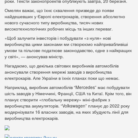
роки. Тексти законопроектів опублікують завтра, 20 березня.
Омелян важає, що їхнє схвалення призведе до появи
найдешевших у Європі електрокарів, створення абсолютно
нового сучасного типу виробництва, тисяч нових
високотехнологічних робочих місць та інших переваг.
«Щоб залучити інвесторів і побудувати «з нуля» нові
виробництва цими законами ми створюємо найпривабливіші
умови та пільгове податкове законодавство, одне з найкращих
у світі», — анонсував міністр.
Нагадаємо, що декілька світових виробників автомобілів
анонсували створення мережі заводів з виробництва
електрокарів. Але України в їхніх планах поки що немає.
Наприклад, виробник автомобілів “Mercedes” має побудувати
шість заводів у Німеччині, Франції, США та Китаї. Крім того, він
планує створити «глобальну мережу» міні-фабрик з
виробництва акумуляторів. “Volkswagen” планує до 2022 року
модернізувати 16 власних заводів, на яких збудують лінії для
виробництва електрокарів.