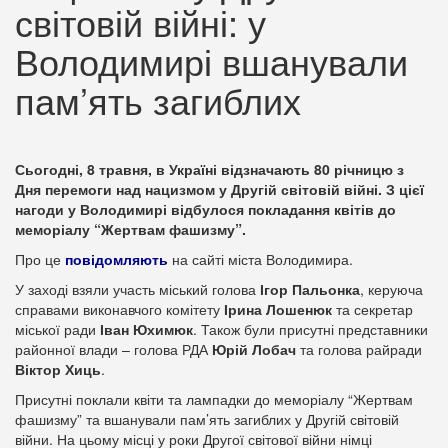
світовій війні: у
Володимирі вшанували
пам’ять загиблих
Сьогодні, 8 травня, в Україні відзначають 80 річницю з
Дня перемоги над нацизмом у Другій світовій війні. З цієї
нагоди у Володимирі відбулося покладання квітів до
меморіалу “Жертвам фашизму”.
Про це
повідомляють
на сайті міста Володимира.
У заході взяли участь міський голова
Ігор Пальонка
, керуюча
справами виконавчого комітету
Ірина Лошенюк
та секретар
міської ради
Іван Юхимюк
. Також були присутні представники
районної влади – голова РДА
Юрій Лобач
та голова райради
Віктор Хиць
.
Присутні поклали квіти та лампадки до меморіалу “Жертвам
фашизму” та вшанували пам’ять загиблих у Другій світовій
війни. На цьому місці у роки Другої світової війни німці