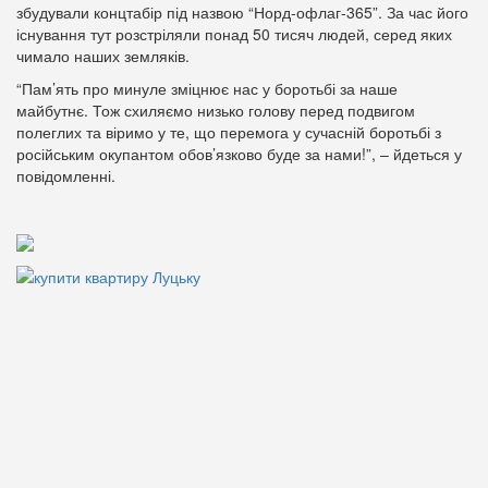
збудували концтабір під назвою “Норд-офлаг-365”. За час його
існування тут розстріляли понад 50 тисяч людей, серед яких
чимало наших земляків.
“Пам’ять про минуле зміцнює нас у боротьбі за наше
майбутнє. Тож схиляємо низько голову перед подвигом
полеглих та віримо у те, що перемога у сучасній боротьбі з
російським окупантом обов’язково буде за нами!”, – йдеться у
повідомленні.