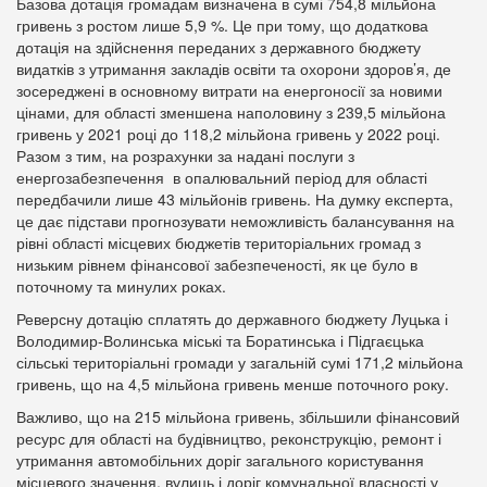
Базова дотація громадам визначена в сумі 754,8 мільйона
гривень з ростом лише 5,9 %. Це при тому, що додаткова
дотація на здійснення переданих з державного бюджету
видатків з утримання закладів освіти та охорони здоров’я, де
зосереджені в основному витрати на енергоносії за новими
цінами, для області зменшена наполовину з 239,5 мільйона
гривень у 2021 році до 118,2 мільйона гривень у 2022 році.
Разом з тим, на розрахунки за надані послуги з
енергозабезпечення в опалювальний період для області
передбачили лише 43 мільйонів гривень. На думку експерта,
це дає підстави прогнозувати неможливість балансування на
рівні області місцевих бюджетів територіальних громад з
низьким рівнем фінансової забезпеченості, як це було в
поточному та минулих роках.
Реверсну дотацію сплатять до державного бюджету Луцька і
Володимир-Волинська міські та Боратинська і Підгаєцька
сільські територіальні громади у загальній сумі 171,2 мільйона
гривень, що на 4,5 мільйона гривень менше поточного року.
Важливо, що на 215 мільйона гривень, збільшили фінансовий
ресурс для області на будівництво, реконструкцію, ремонт і
утримання автомобільних доріг загального користування
місцевого значення, вулиць і доріг комунальної власності у