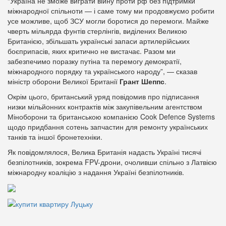
“Україна не зможе виграти війну проти рф без підтримки
міжнародної спільноти — і саме тому ми продовжуємо робити
усе можливе, щоб ЗСУ могли боротися до перемоги. Майже
чверть мільярда фунтів стерлінгів, виділених Великою
Британією, збільшать українські запаси артилерійських
боєприпасів, яких критично не вистачає. Разом ми
забезпечимо поразку путіна та перемогу демократії,
міжнародного порядку та українського народу”, — сказав
міністр оборони Великої Британії
Грант Шеппс
.
Окрім цього, британський уряд повідомив про підписання
низки мільйонних контрактів між закупівельним агентством
Міноборони та британською компанією Cook Defence Systems
щодо придбання сотень запчастин для ремонту українських
танків та іншої бронетехніки.
Як повідомлялося, Велика Британія надасть Україні тисячі
безпілотників, зокрема FPV-дрони, очоливши спільно з Латвією
міжнародну коаліцію з надання Україні безпілотників.