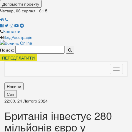
Допомогти проекту
Четвер, 06 серпня
16:15
Контакти
Вхід
Реєстрація
Поиск:
ПЕРЕДПЛАТИТИ
Toggle
navigati
Новини
Світ
22:00, 24 Лютого 2024
Британія інвестує 280
мільйонів євро у