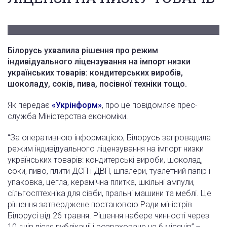
Білорусь ухвалила рішення про режим
індивідуального ліцензування на імпорт низки
українських товарів: кондитерських виробів,
шоколаду, соків, пива, посівної техніки тощо.
Як передає
«Укрінформ»
, про це повідомляє прес-
служба Міністерства економіки.
“За оперативною інформацією, Білорусь запровадила
режим індивідуального ліцензування на імпорт низки
українських товарів: кондитерські вироби, шоколад,
соки, пиво, плити ДСП і ДВП, шпалери, туалетний папір і
упаковка, цегла, керамічна плитка, шкільні ампули,
сільгосптехніка для сівби, пральні машини та меблі. Це
рішення затверджене постановою Ради міністрів
Білорусі від 26 травня. Рішення набере чинності через
10 днів після публікації і розраховане на 6 місяців”,–