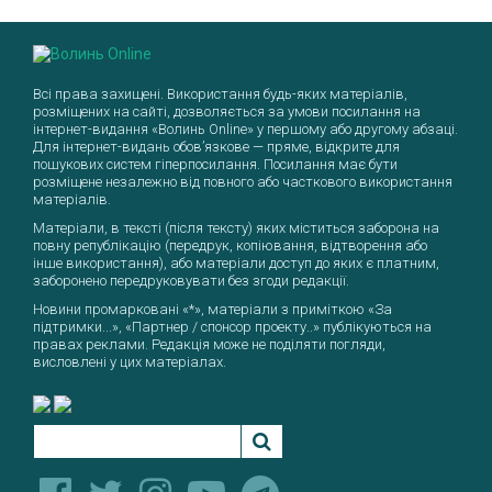
Повідомити про помилку
Всі права захищені. Використання будь-яких матеріалів,
Текст, який буде надіслано нашим
розміщених на сайті, дозволяється за умови посилання на
інтернет-видання «Волинь Online» у першому або другому абзаці.
редакторам:
Для інтернет-видань обов’язкове — пряме, відкрите для
пошукових систем гіперпосилання. Посилання має бути
Надіслати
розміщене незалежно від повного або часткового використання
матеріалів.
Матеріали, в тексті (після тексту) яких міститься заборона на
повну републікацію (передрук, копіювання, відтворення або
інше використання), або матеріали доступ до яких є платним,
заборонено передруковувати без згоди редакції.
Новини промарковані «*», матеріали з приміткою «За
підтримки...», «Партнер / спонсор проекту..» публікуються на
правах реклами. Редакція може не поділяти погляди,
висловлені у цих матеріалах.